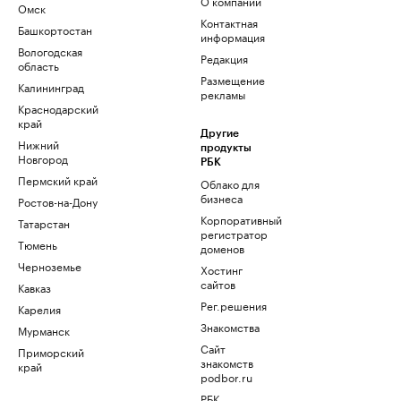
О компании
Омск
Контактная
Башкортостан
информация
Вологодская
Редакция
область
Размещение
Калининград
рекламы
Краснодарский
край
Другие
Нижний
продукты
Новгород
РБК
Пермский край
Облако для
бизнеса
Ростов-на-Дону
Корпоративный
Татарстан
регистратор
Тюмень
доменов
Черноземье
Хостинг
сайтов
Кавказ
Рег.решения
Карелия
Знакомства
Мурманск
Сайт
Приморский
знакомств
край
podbor.ru
РБК