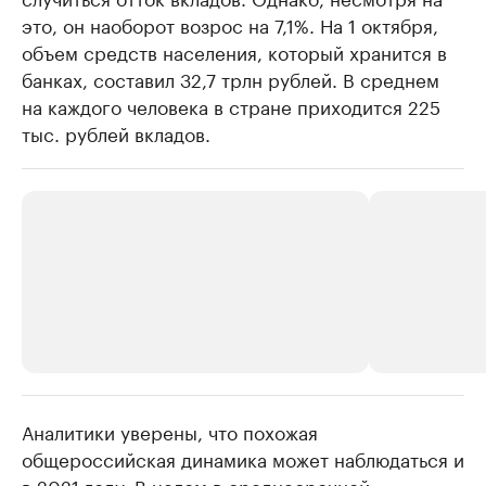
это, он наоборот возрос на 7,1%. На 1 октября,
объем средств населения, который хранится в
банках, составил 32,7 трлн рублей. В среднем
на каждого человека в стране приходится 225
тыс. рублей вкладов.
Аналитики уверены, что похожая
РБК Компании
РБК Компании
общероссийская динамика может наблюдаться и
Делитесь новостями бизнеса на РБК
Крупнейшие 
в 2021 году. В целом в среднесрочной
продавцы м