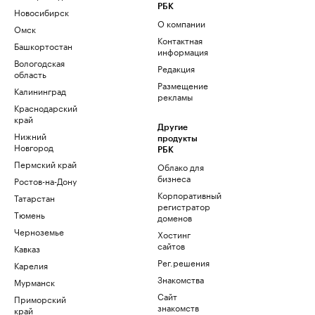
РБК
Новосибирск
О компании
Омск
Контактная
Башкортостан
информация
Вологодская
Редакция
область
Размещение
Калининград
рекламы
Краснодарский
край
Другие
Нижний
продукты
Новгород
РБК
Пермский край
Облако для
бизнеса
Ростов-на-Дону
Корпоративный
Татарстан
регистратор
Тюмень
доменов
Черноземье
Хостинг
сайтов
Кавказ
Рег.решения
Карелия
Знакомства
Мурманск
Сайт
Приморский
знакомств
край