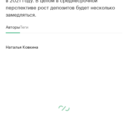
Управляйте страницей компании и развивайте личные
бренды спикеров бизнеса
перспективе рост депозитов будет несколько
Ознакомьтесь с и
замедляться.
Авторы
Теги
Наталья Ковкина