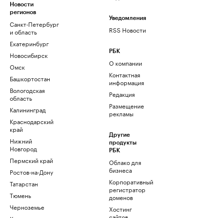
Новости
регионов
Уведомления
Санкт-Петербург
RSS Новости
и область
Екатеринбург
РБК
Новосибирск
О компании
Омск
Контактная
Башкортостан
информация
Вологодская
Редакция
область
Размещение
Калининград
рекламы
Краснодарский
край
Другие
Нижний
продукты
Новгород
РБК
Пермский край
Облако для
бизнеса
Ростов-на-Дону
Корпоративный
Татарстан
регистратор
Тюмень
доменов
Черноземье
Хостинг
сайтов