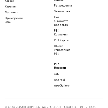
Кавказ
Рег.решения
Карелия
Знакомства
Мурманск
Сайт
Приморский
знакомств
край
podbor.ru
РБК
Компании
РБК Курсы
Школа
управления
РБК
РБК
Новости
iOS
Android
AppGallery
© ООО «БИЗНЕСПРЕСС», АО «РОСБИЗНЕСКОНСАЛТИНГ», 1995–