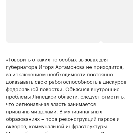
«Говорить о каких-то особых вызовах для
РБК Компании
РБК Компании
губернатора Игоря Артамонова не приходится,
Делитесь новостями бизнеса на РБК
Крупнейшие 
за исключением необходимости постоянно
продавцы м
Управляйте страницей компании и развивайте личные
бренды спикеров бизнеса
доказывать свою работоспособность в дискурсе
Ознакомьтесь с и
федеральной повестки. Объясняя внутренние
проблемы Липецкой области, следует отметить,
что региональная власть занимается
привычными делами. В муниципальных
образованиях – пора реконструкций парков и
скверов, коммунальной инфраструктуры.
Масштабные работы можно увидеть в Липецке и