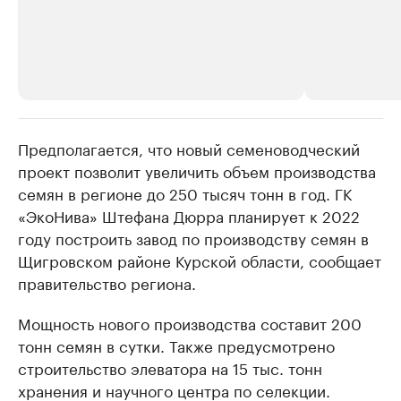
Предполагается, что новый семеноводческий
РБК Компании
РБК Компании
проект позволит увеличить объем производства
Делитесь новостями бизнеса на РБК
Крупнейшие
семян в регионе до 250 тысяч тонн в год. ГК
недвижимос
Управляйте страницей компании и развивайте личные
бренды спикеров бизнеса
«ЭкоНива» Штефана Дюрра планирует к 2022
Посмотрите данные
году построить завод по производству семян в
Щигровском районе Курской области, сообщает
правительство региона.
Мощность нового производства составит 200
тонн семян в сутки. Также предусмотрено
строительство элеватора на 15 тыс. тонн
хранения и научного центра по селекции.