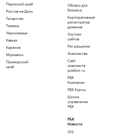
Пермский край
Облако для
бизнеса
Ростов-на-Дону
Корпоративный
Татарстан
регистратор
Тюмень
доменов
Черноземье
Хостинг
сайтов
Кавказ
Рег.решения
Карелия
Знакомства
Мурманск
Сайт
Приморский
знакомств
край
podbor.ru
РБК
Компании
РБК Курсы
Школа
управления
РБК
РБК
Новости
iOS