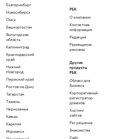
Екатеринбург
РБК
Новосибирск
О компании
Омск
Контактная
Башкортостан
информация
Вологодская
Редакция
область
Размещение
Калининград
рекламы
Краснодарский
край
Другие
Нижний
продукты
Новгород
РБК
Пермский край
Облако для
бизнеса
Ростов-на-Дону
Корпоративный
Татарстан
регистратор
Тюмень
доменов
Черноземье
Хостинг
сайтов
Кавказ
Рег.решения
Карелия
Знакомства
Мурманск
Сайт
Приморский