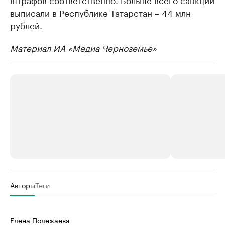
выписали в Республике Татарстан – 44 млн
рублей.
Материал ИА «Медиа Черноземье»
РБК Компании
РБК Компании
Авторы
Теги
Делитесь новостями бизнеса на РБК
Крупнейшие 
продавцы м
Управляйте страницей компании и развивайте личные
Елена Полежаева
бренды спикеров бизнеса
Ознакомьтесь с и