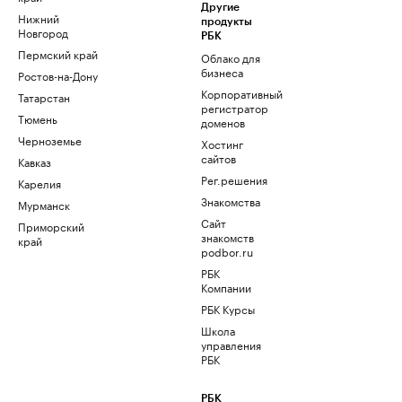
Другие
Нижний
продукты
Новгород
РБК
Пермский край
Облако для
бизнеса
Ростов-на-Дону
Корпоративный
Татарстан
регистратор
Тюмень
доменов
Черноземье
Хостинг
сайтов
Кавказ
Рег.решения
Карелия
Знакомства
Мурманск
Сайт
Приморский
знакомств
край
podbor.ru
РБК
Компании
РБК Курсы
Школа
управления
РБК
РБК