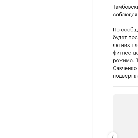
Тамбовск
соблюдая
По сообщ
будет пос
летних пл
фитнес-ц
режиме. Т
Савченко 
подвергаю