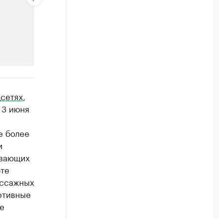
РБК Компании
сетях
,
Крупнейшие компании по пр
 3 июня
Посмотрите данные в каталоге по регионам
е более
и
ивающих
оте
ассажных
ортивные
е