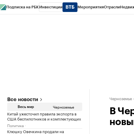
Подписка на РБК
Инвестиции
Мероприятия
Отрасли
Недви
РБК Life
Тренды
Визионеры
Национальные проекты
Город
Стиль
Кр
Спецпроекты СПб
Конференции СПб
Спецпроекты
Проверка конт
Черноземье
Все новости
Черноземье
Весь мир
В Че
Китай ужесточил правила экспорта в
США беспилотников и комплектующих
новы
Политика
Клюшку Овечкина продали на