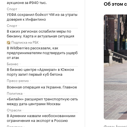
аукционе за ₽940 тыс.
Об этом 
Спорт
УЕФА сохранил бойкот ЧМ из-за утраты
доверия к Инфантино
Спорт
В каких регионах ослабили меры по
бензину. Карта и актуальная ситуация
Подписка на РБК
В Wildberries рассказали, как
предпринимателям подтвердить ущерб
от атак
Бизнес
В бизнес-центре «Адмирал» в Южном
порту залит первый куб бетона
Пресс-релиз
Военная операция на Украине. Главное
Политика
«Билайн» расширил транспортную сеть
между дата-центрами Москвы
Отрасли
В Армении назвали необоснованными
ограничения на экспорт в Россию
Фото: freep
Политика