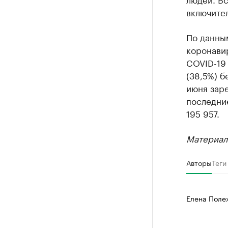
включител
По данны
коронавир
COVID-19 
(38,5%) б
июня зар
последние
195 957.
Материал
Авторы
Теги
Елена Поле