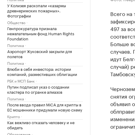
У Колизея раскопали «казармы
древнеримских пожарных».
Всего на 
Фотографии
зафиксиро
Общество
497 за вс
Генпрокуратура признала
нежелательным фонд Human Rights
соответст
Foundation
Больше вс
Политика
случаев. 
Аэропорт Жуковский закрыли для
полетов
идут Белг
Политика
случай) р
Влюби в себя инвестора: истории
Тамбовск
компаний, разместивших облигации
РБК и МСП Банк
Путин подписал указ о создании
Чернозем
кластера по огранке алмазов
снятия ог
Политика
объявил о
После ввода правил MiCA для крипты в
ЕС мошенники придумали новую схему
облправи
Крипто
изменения
Как вежливо отказать человеку и не
ограничи
обидеть
Образование