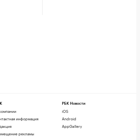
К
РБК Новости
компании
iOS
нтактная информация
Android
дакция
AppGallery
змещение рекламы