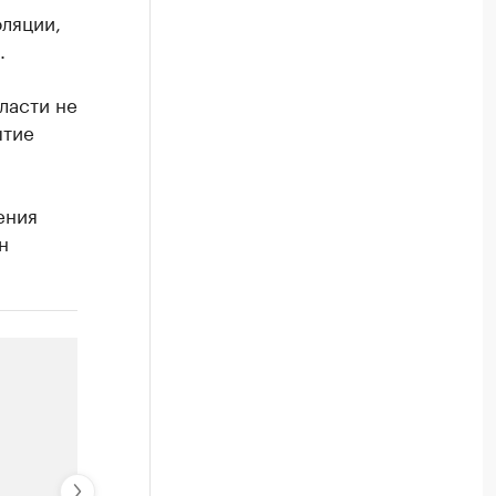
ляции,
.
ласти не
ытие
ения
н