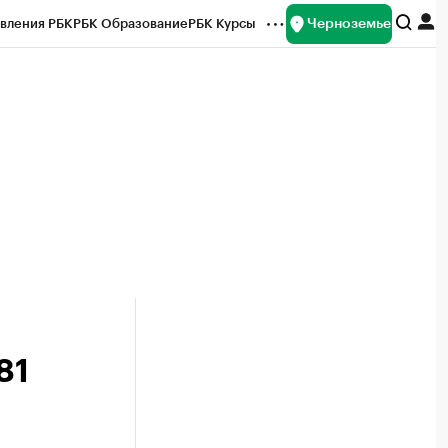
Черноземье
вления РБК
РБК Образование
РБК Курсы
рейтинги
Франшизы
Газета
ок наличной валюты
81