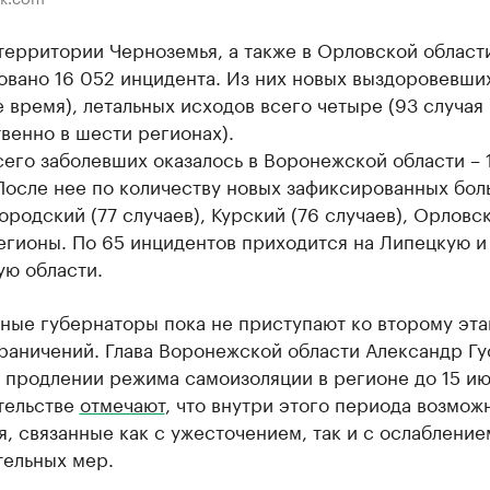
территории Черноземья, а также в Орловской област
вано 16 052 инцидента. Из них новых выздоровевших
е время), летальных исходов всего четыре (93 случая
венно в шести регионах).
его заболевших оказалось в Воронежской области – 
После нее по количеству новых зафиксированных бол
ородский (77 случаев), Курский (76 случаев), Орловск
егионы. По 65 инцидентов приходится на Липецкую и
ую области.
ные губернаторы пока не приступают ко второму эта
раничений. Глава Воронежской области Александр Гу
 продлении режима самоизоляции в регионе до 15 ию
тельстве
отмечают
, что внутри этого периода возмож
, связанные как с ужесточением, так и с ослабление
тельных мер.