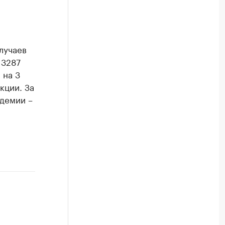
лучаев
 3287
 на 3
кции. За
ндемии –