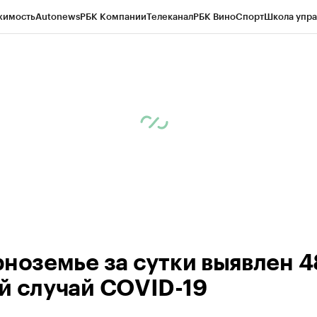
жимость
Autonews
РБК Компании
Телеканал
РБК Вино
Спорт
Школа упра
ипто
РБК Бизнес-среда
Дискуссионный клуб
Исследования
Кредитные 
рагентов
Политика
Экономика
Бизнес
Технологии и медиа
Финансы
Рын
рноземье за сутки выявлен 4
й случай COVID-19