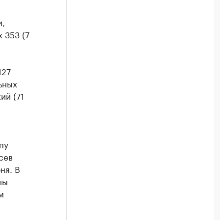
и,
 353 (7
127
ьных
ий (71
пу
сев
ня. В
ны
м