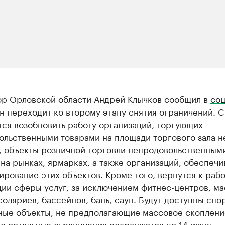
ии
ор Орловской области Андрей Клычков сообщил в
соц
ь новостями бизнеса на РБК
н переходит ко второму этапу снятия ограничений. С
тся возобновить работу организаций, торгующих
траницей компании и развивайте личные бренды спикеров бизнеса
ольственными товарами на площади торгового зала н
., объекты розничной торговли непродовольственным
на рынках, ярмарках, а также организаций, обеспеч
рование этих объектов. Кроме того, вернутся к раб
ции сферы услуг, за исключением фитнес-центров, м
соляриев, бассейнов, бань, саун. Будут доступны сп
рные объекты, не предполагающие массовое скоплени
е остальные ограничения сохраняются до 14 июня