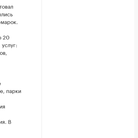
товал
ылись
рмарок.
о 20
 услуг:
ов,
е
е, парки
ия
я. В