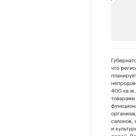
РБК Компан
Губернат
Делитес
что регио
планируе
Управляйте с
непродов
400 кв.м
товарами 
функциони
организа
салонов, 
и культу
людей. Вс