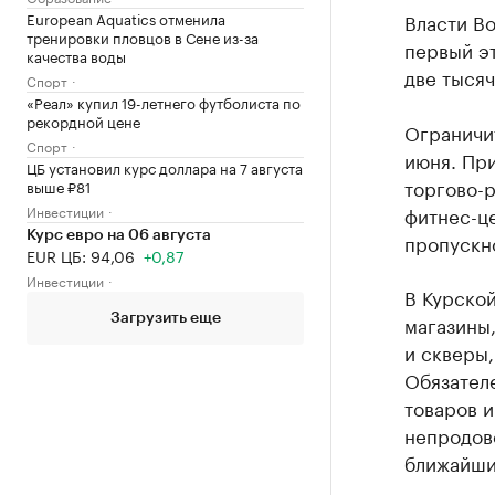
European Aquatics отменила
Власти Во
тренировки пловцов в Сене из-за
первый эт
качества воды
две тысяч
Спорт
«Реал» купил 19-летнего футболиста по
рекордной цене
Ограничи
Спорт
июня. При
ЦБ установил курс доллара на 7 августа
торгово-р
выше ₽81
Инвестиции
фитнес-ц
Курс евро на 06 августа
пропускн
EUR ЦБ: 94,06
+0,87
Инвестиции
В Курско
магазины,
Загрузить еще
и скверы,
Обязател
товаров и
непродово
ближайши