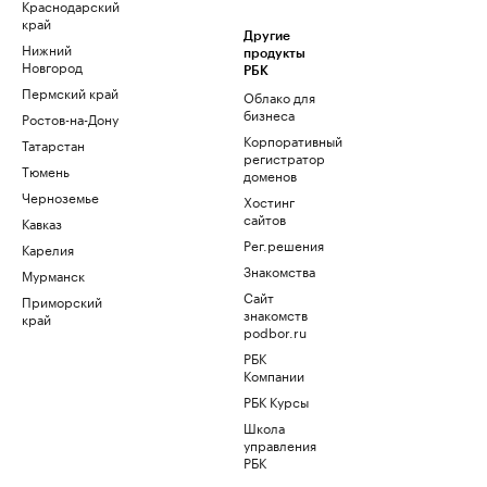
Краснодарский
край
Другие
Нижний
продукты
Новгород
РБК
Пермский край
Облако для
бизнеса
Ростов-на-Дону
Корпоративный
Татарстан
регистратор
Тюмень
доменов
Черноземье
Хостинг
сайтов
Кавказ
Рег.решения
Карелия
Знакомства
Мурманск
Сайт
Приморский
знакомств
край
podbor.ru
РБК
Компании
РБК Курсы
Школа
управления
РБК