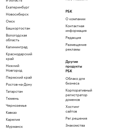
Екатеринбург
РБК
Новосибирск
О компании
Омск
Контактная
Башкортостан
информация
Вологодская
Редакция
область
Размещение
Калининград
рекламы
Краснодарский
край
Другие
Нижний
продукты
Новгород
РБК
Пермский край
Облако для
бизнеса
Ростов-на-Дону
Корпоративный
Татарстан
регистратор
Тюмень
доменов
Черноземье
Хостинг
сайтов
Кавказ
Рег.решения
Карелия
Знакомства
Мурманск