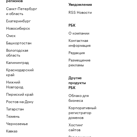
регионов
Уведомления
Санкт-Петербург
RSS Новости
и область
Екатеринбург
РБК
Новосибирск
О компании
Омск
Контактная
Башкортостан
информация
Вологодская
Редакция
область
Размещение
Калининград
рекламы
Краснодарский
край
Другие
Нижний
продукты
Новгород
РБК
Пермский край
Облако для
бизнеса
Ростов-на-Дону
Корпоративный
Татарстан
регистратор
Тюмень
доменов
Черноземье
Хостинг
сайтов
Кавказ
Рег.решения