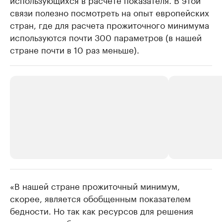
связи полезно посмотреть на опыт европейских
стран, где для расчета прожиточного минимума
используются почти 300 параметров (в нашей
стране почти в 10 раз меньше).
«В нашей стране прожиточный минимум,
РБК Компании
РБК Компании
скорее, является обобщенным показателем
Делитесь новостями бизнеса на РБК
Крупнейшие 
бедности. Но так как ресурсов для решения
продавцы м
Управляйте страницей компании и развивайте личные
бренды спикеров бизнеса