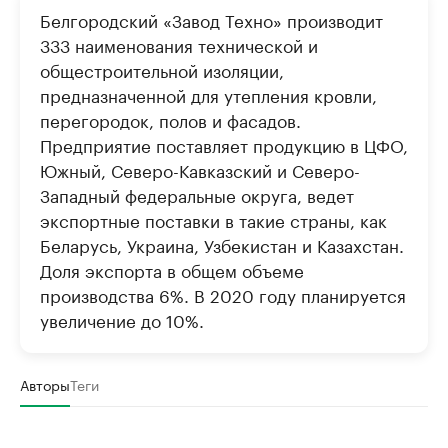
Управляйте страницей компании и развивайте личные
Белгородский «Завод Техно» производит
бренды спикеров бизнеса
Ознакомьтесь с и
333 наименования технической и
общестроительной изоляции,
предназначенной для утепления кровли,
перегородок, полов и фасадов.
Предприятие поставляет продукцию в ЦФО,
Южный, Северо-Кавказский и Северо-
Западный федеральные округа, ведет
экспортные поставки в такие страны, как
Беларусь, Украина, Узбекистан и Казахстан.
Доля экспорта в общем объеме
производства 6%. В 2020 году планируется
увеличение до 10%.
Авторы
Теги