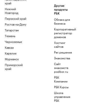
край
Другие
Нижний
продукты
Новгород
РБК
Пермский край
Облако для
бизнеса
Ростов-на-Дону
Корпоративный
Татарстан
регистратор
Тюмень
доменов
Черноземье
Хостинг
сайтов
Кавказ
Рег.решения
Карелия
Знакомства
Мурманск
Сайт
Приморский
знакомств
край
podbor.ru
РБК
Компании
РБК Курсы
Школа
управления
РБК