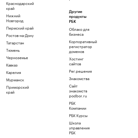
Краснодарский
край
Другие
Нижний
продукты
Новгород
РБК
Пермский край
Облако для
бизнеса
Ростов-на-Дону
Корпоративный
Татарстан
регистратор
Тюмень
доменов
Черноземье
Хостинг
сайтов
Кавказ
Рег.решения
Карелия
Знакомства
Мурманск
Сайт
Приморский
знакомств
край
podbor.ru
РБК
Компании
РБК Курсы
Школа
управления
РБК