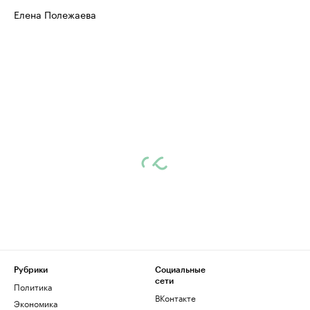
Управляйте страницей компании и развивайте личные
Елена Полежаева
бренды спикеров бизнеса
Посмотрите данные
Рубрики
Социальные
сети
Политика
ВКонтакте
Экономика