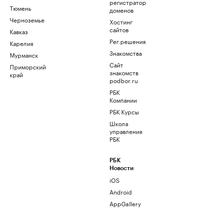
регистратор
Тюмень
доменов
Черноземье
Хостинг
сайтов
Кавказ
Рег.решения
Карелия
Знакомства
Мурманск
Сайт
Приморский
знакомств
край
podbor.ru
РБК
Компании
РБК Курсы
Школа
управления
РБК
РБК
Новости
iOS
Android
AppGallery