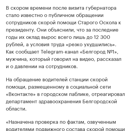
В скором времени после визита губернатора
РБК Компании
РБК Компании
стало известно о публичном обращении
Делитесь новостями бизнеса на РБК
Крупнейшие
сотрудников скорой помощи Старого Оскола к
недвижимос
Управляйте страницей компании и развивайте личные
бренды спикеров бизнеса
президенту. Они объяснили, что за последние
Посмотрите данные
годы их оклад вырос всего лишь до 12 300
рублей, а условия труда «резко ухудшились».
Как сообщает Telegram-канал «Белгород №1»,
мужчина, который говорил на видео, рассказал
и о давлении на сотрудников.
На обращение водителей станции скорой
помощи, размещенному в социальной сети
«Вконтакте» в городском паблике, отреагировал
департамент здравоохранения Белгородской
области.
«Назначена проверка по фактам, озвученным
водителями подвижного состава скорой помощи