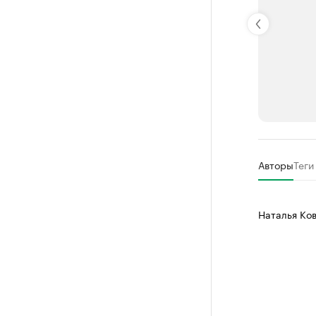
РБК Компан
Авторы
Теги
Делитес
Управляйте с
Наталья Ко