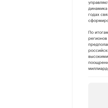
управляют
динамика
годах св
сформиро
По итогам
регионов 
предполаг
российск
высокими
поощрени
миллиард