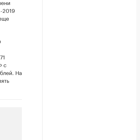
пени
8-2019
 еще
0
71
Ф с
блей. На
пять