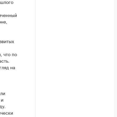
ошлого
иченный
оне,
звитых
, что по
сть.
гляд на
ели
 и
ду.
ически