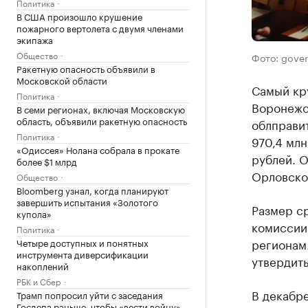
Политика
В США произошло крушение
пожарного вертолета с двумя членами
экипажа
Общество
Фото: gove
Ракетную опасность объявили в
Московской области
Самый кр
Политика
Воронежск
В семи регионах, включая Московскую
область, объявили ракетную опасность
облправит
Политика
970,4 млн
«Одиссея» Нолана собрала в прокате
рублей. О
более $1 млрд
Орловской
Общество
Bloomberg узнал, когда планируют
завершить испытания «Золотого
Размер с
купола»
комиссии
Политика
регионам
Четыре доступных и понятных
инструмента диверсификации
утвердить
накоплений
РБК и Сбер
В декабр
Трамп попросил уйти с заседания
Госдепа раньше, чтобы «вести войну»