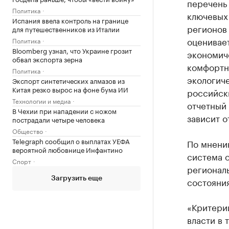
перечень
Политика
ключевых 
Испания ввела контроль на границе
регионов 
для путешественников из Италии
оценивает
Политика
Bloomberg узнал, что Украине грозит
экономиче
обвал экспорта зерна
комфортны
Политика
экологич
Экспорт синтетических алмазов из
Китая резко вырос на фоне бума ИИ
российски
Технологии и медиа
отчетный
В Чехии при нападении с ножом
зависит о
пострадали четыре человека
Общество
Telegraph сообщил о выплатах УЕФА
По мнени
вероятной любовнице Инфантино
система 
Спорт
регионал
Загрузить еще
состояния
«Критери
власти в 