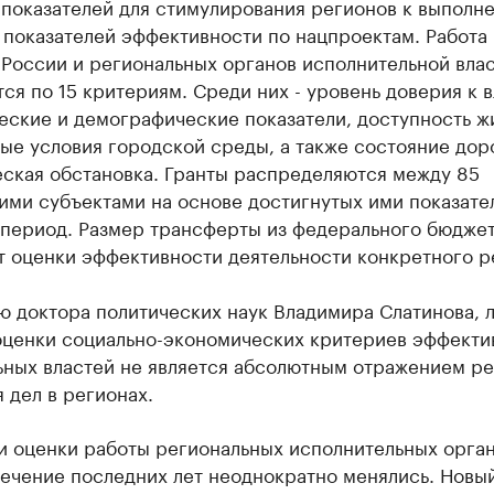
 показателей для стимулирования регионов к выполн
показателей эффективности по нацпроектам. Работа 
России и региональных органов исполнительной вла
ся по 15 критериям. Среди них - уровень доверия к в
ские и демографические показатели, доступность жи
е условия городской среды, а также состояние дор
еская обстановка. Гранты распределяются между 85
ми субъектами на основе достигнутых ими показате
 период. Размер трансферты из федерального бюдже
т оценки эффективности деятельности конкретного р
ю доктора политических наук Владимира Слатинова, 
оценки социально-экономических критериев эффекти
ьных властей не является абсолютным отражением ре
 дел в регионах.
и оценки работы региональных исполнительных орга
течение последних лет неоднократно менялись. Новы