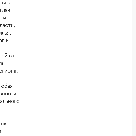
ению
глав
сти
ласти,
лья,
ог и
лей за
та
егиона.
любая
вности
ального
нов
й