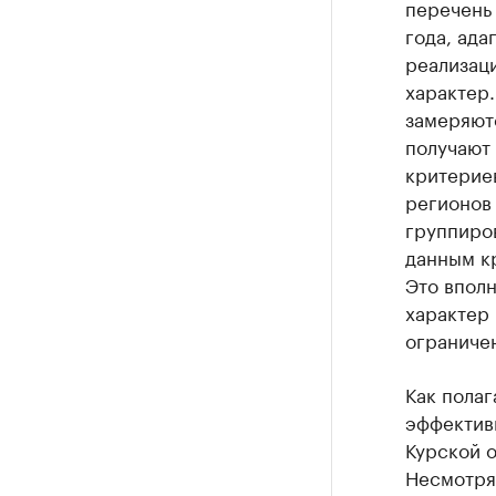
перечень 
года, ада
реализац
характер.
замеряют
получают 
критериев
регионов 
группиров
данным кр
Это вполн
характер 
ограничен
Как полаг
эффектив
Курской о
Несмотря 