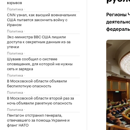
взрывов
Политика
CNN узнал, как высший военачальник
Регионы 
США пытается закончить войну с
деятельно
Ираном
федераль
Политика
Экс-министра ВВС США лишили
доступа к секретным данным из-за
утечки
Политика
Шуваев сообщил о системе
оповещения, для которой не нужны
сеть и зарядка
Политика
В Московской области объявили
беспилотную опасность
Политика
В Московской области второй раз за
ночь объявили ракетную опасность
Политика
Пентагон отстранил генерала,
отвечавшего за помощь Украине и
фланг НАТО