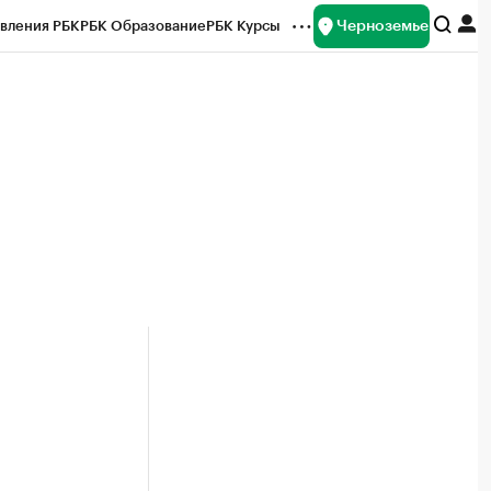
Черноземье
вления РБК
РБК Образование
РБК Курсы
рейтинги
Франшизы
Газета
ок наличной валюты