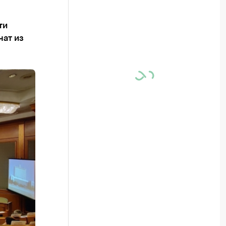
ти
чат из