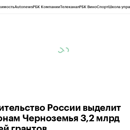
жимость
Autonews
РБК Компании
Телеканал
РБК Вино
Спорт
Школа упра
ипто
РБК Бизнес-среда
Дискуссионный клуб
Исследования
Кредитные 
рагентов
Политика
Экономика
Бизнес
Технологии и медиа
Финансы
Рын
ительство России выделит
онам Черноземья 3,2 млрд
ей грантов