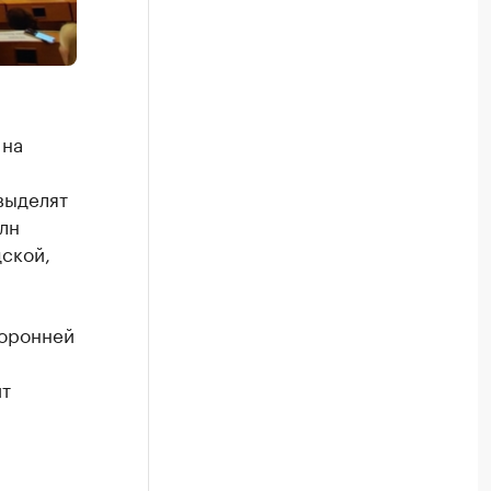
 на
выделят
лн
ской,
торонней
ит