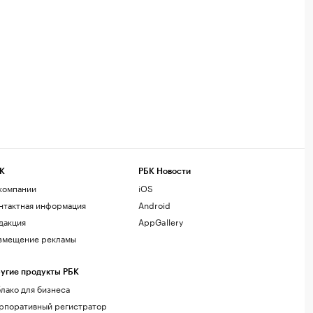
К
РБК Новости
компании
iOS
нтактная информация
Android
дакция
AppGallery
змещение рекламы
угие продукты РБК
лако для бизнеса
рпоративный регистратор