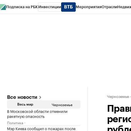
Подписка на РБК
Инвестиции
Мероприятия
Отрасли
Недви
РБК Life
Тренды
Визионеры
Национальные проекты
Город
Стиль
Кр
Спецпроекты СПб
Конференции СПб
Спецпроекты
Проверка конт
Черноземье
Все новости
Черноземье
Весь мир
Прав
В Московской области отменили
ракетную опасность
реги
Политика
Мэр Киева сообщил о пожарах после
рубл