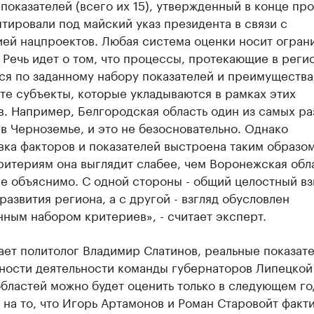
показателей (всего их 15), утвержденный в конце пр
птировали под майский указ президента в связи с
ией нацпроектов. Любая система оценки носит огран
 Речь идет о том, что процессы, протекающие в реги
ся по заданному набору показателей и преимущества
те субъекты, которые укладываются в рамках этих
. Например, Белгородская область один из самых ра
в Черноземье, и это не безосновательно. Однако
ка факторов и показателей выстроена таким образом
итериям она выглядит слабее, чем Воронежская обла
е объяснимо. С одной стороны - общий целостный вз
развития региона, а с другой - взгляд обусловлен
ным набором критериев», - считает эксперт.
ает политолог Владимир Слатинов, реальные показат
ности деятельности команды губернаторов Липецкой
бластей можно будет оценить только в следующем го
на то, что Игорь Артамонов и Роман Старовойт факт