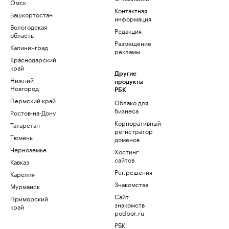
Омск
Контактная
Башкортостан
информация
Вологодская
Редакция
область
Размещение
Калининград
рекламы
Краснодарский
край
Другие
Нижний
продукты
Новгород
РБК
Пермский край
Облако для
бизнеса
Ростов-на-Дону
Корпоративный
Татарстан
регистратор
Тюмень
доменов
Черноземье
Хостинг
сайтов
Кавказ
Рег.решения
Карелия
Знакомства
Мурманск
Сайт
Приморский
знакомств
край
podbor.ru
РБК