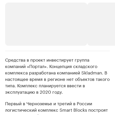
Средства в проект инвестирует группа
РБК Компании
РБК Компании
компаний «Портал». Концепция складского
Делитесь новостями бизнеса на РБК
Крупнейшие 
комплекса разработана компанией Skladman. В
продавцы м
Управляйте страницей компании и развивайте личные
бренды спикеров бизнеса
настоящее время в регионе нет объектов такого
Ознакомьтесь с и
типа. Комплекс планируется ввести в
эксплуатацию в 2020 году.
Первый в Черноземье и третий в России
логистический комплекс Smart Blocks построят