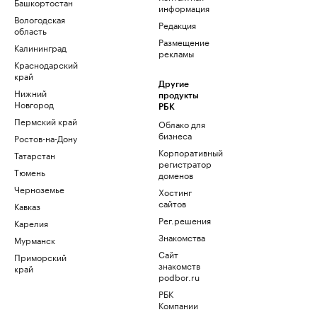
Башкортостан
информация
Вологодская
Редакция
область
Размещение
Калининград
рекламы
Краснодарский
край
Другие
Нижний
продукты
Новгород
РБК
Пермский край
Облако для
бизнеса
Ростов-на-Дону
Корпоративный
Татарстан
регистратор
Тюмень
доменов
Черноземье
Хостинг
сайтов
Кавказ
Рег.решения
Карелия
Знакомства
Мурманск
Сайт
Приморский
знакомств
край
podbor.ru
РБК
Компании