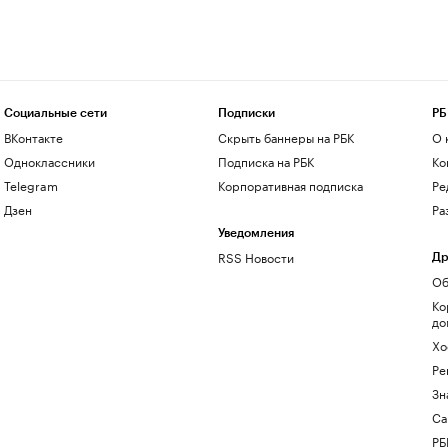
Социальные сети
Подписки
РБ
ВКонтакте
Скрыть баннеры на РБК
О 
Одноклассники
Подписка на РБК
Ко
Telegram
Корпоративная подписка
Ре
Дзен
Ра
Уведомления
RSS Новости
Др
Об
Ко
до
Хо
Ре
Зн
Са
РБ