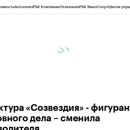
жимость
Autonews
РБК Компании
Телеканал
РБК Вино
Спорт
Школа упра
ипто
РБК Бизнес-среда
Дискуссионный клуб
Исследования
Кредитные 
рагентов
Политика
Экономика
Бизнес
Технологии и медиа
Финансы
Рын
ктура «Созвездия» - фигуран
овного дела – сменила
водителя