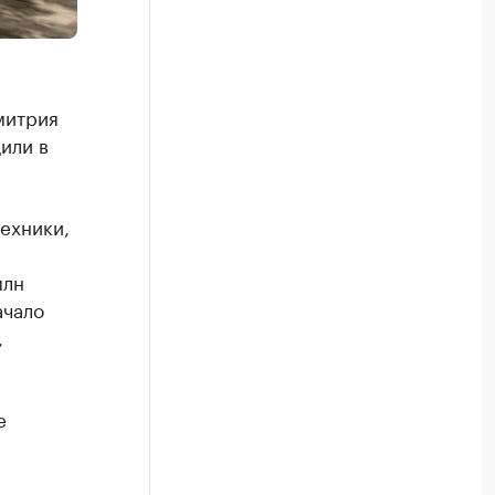
митрия
или в
ехники,
млн
ачало
,
е