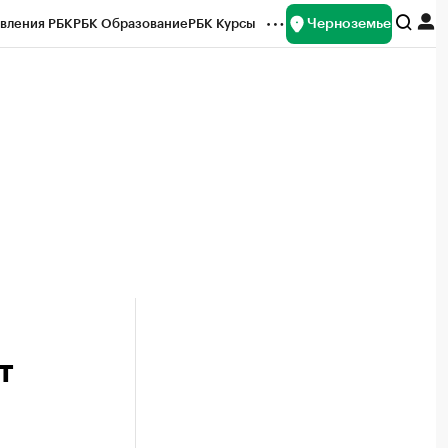
Черноземье
вления РБК
РБК Образование
РБК Курсы
рейтинги
Франшизы
Газета
ок наличной валюты
т