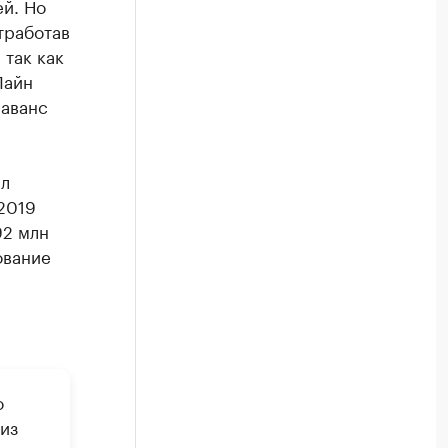
ей. Но
тработав
 так как
Лайн
 аванс
ал
2019
92 млн
ование
о
из