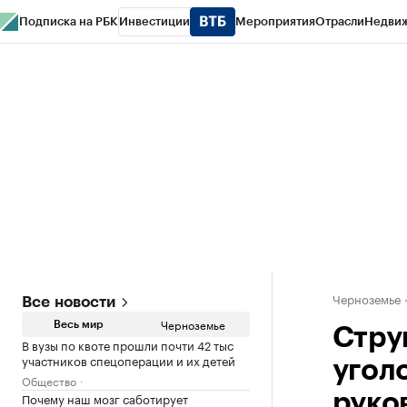
Подписка на РБК
Инвестиции
Мероприятия
Отрасли
Недви
РБК Life
Тренды
Визионеры
Национальные проекты
Город
Стиль
Кр
Спецпроекты СПб
Конференции СПб
Спецпроекты
Проверка конт
Черноземье
Все новости
Черноземье
Весь мир
Стру
В вузы по квоте прошли почти 42 тыс
участников спецоперации и их детей
угол
Общество
Почему наш мозг саботирует
руко