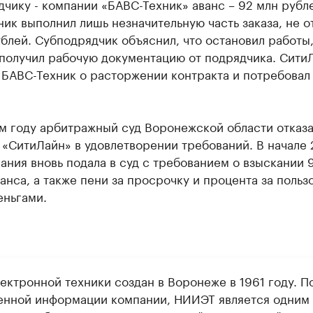
чику - компании «БАВС-Техник» аванс – 92 млн рубл
ик выполнил лишь незначительную часть заказа, не о
блей. Субподрядчик объяснил, что остановил работы,
 получил рабочую документацию от подрядчика. Сити
 БАВС-Техник о расторжении контракта и потребовал
м году арбитражный суд Воронежской области отказ
«СитиЛайн» в удовлетворении требований. В начале 
ания вновь подала в суд с требованием о взыскании 
анса, а также пени за просрочку и процента за польз
еньгами.
ектронной техники создан в Воронеже в 1961 году. П
енной информации компании, НИИЭТ является одним 