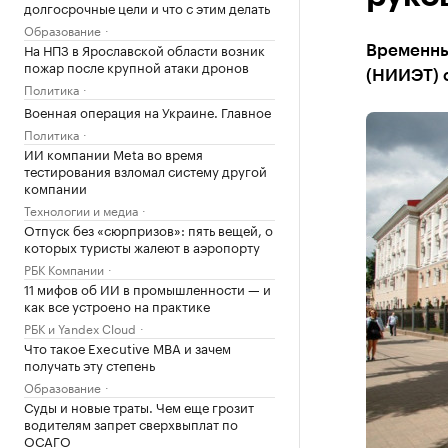
долгосрочные цели и что с этим делать
Образование
На НПЗ в Ярославской области возник
Временны
пожар после крупной атаки дронов
(НИИЭТ) 
Политика
Военная операция на Украине. Главное
Политика
ИИ компании Meta во время
тестирования взломал систему другой
компании
Технологии и медиа
Отпуск без «сюрпризов»: пять вещей, о
которых туристы жалеют в аэропорту
РБК Компании
11 мифов об ИИ в промышленности — и
как все устроено на практике
РБК и Yandex Cloud
Что такое Executive MBA и зачем
получать эту степень
Образование
Суды и новые траты. Чем еще грозит
водителям запрет сверхвыплат по
ОСАГО