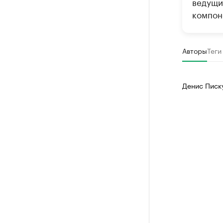
ведущи
компон
Авторы
Теги
Денис Писк