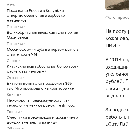
Авто
Посольство России в Колумбии
отвергло обвинения в вербовке
Фото: пресс
наемников
Политика
На посту
Великобритания ввела санкции против
Озон Банка
Кожанова,
Политика
НИИЭТ
.
Месси оформил дубль в первом матче в
старте после ЧМ
В 2018 го
Спорт
входящий 
Китайский юань обеспечил более трети
расчетов клиентов А7
уголовно
Отрасли
рублей. 
Биткоин попытался преодолеть $65
расследов
тыс. Что произошло на крипторынке
выделенн
Крипто
Не яблоко, а предсказуемость: как
технологии меняют рынок Fresh Food
За подго
Тренды
работы в
Синоптики предупредили москвичей о
дождях в четверг и пятницу
«СитиЛай
Общество