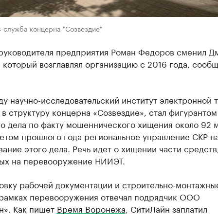
-служба концерна "Созвездие"
 руководителя предприятия Роман Федоров сменил Д
 который возглавлял организацию с 2016 года, сообщ
ду научно-исследовательский институт электронной т
в структуру концерна «Созвездие», стал фигурантом
го дела по факту мошеннического хищения около 92 
Летом прошлого года региональное управление СКР н
ание этого дела. Речь идет о хищении части средств
ых на перевооружение НИИЭТ.
товку рабочей документации и строительно-монтажны
 рамках перевооружения отвечал подрядчик ООО
н». Как пишет
Время Воронежа
, СитиЛайн заплатил