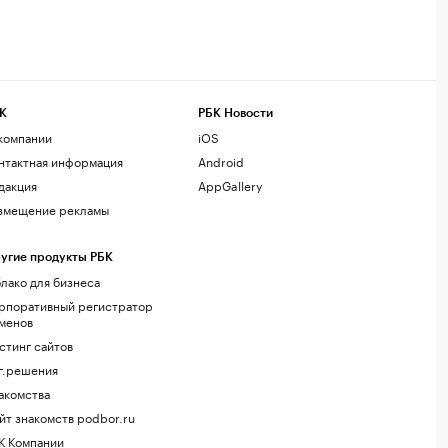
К
РБК Новости
компании
iOS
нтактная информация
Android
дакция
AppGallery
змещение рекламы
угие продукты РБК
лако для бизнеса
рпоративный регистратор
менов
стинг сайтов
г.решения
акомства
йт знакомств podbor.ru
К Компании