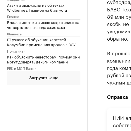
субподряд
Атаки и эвакуации на объектах
БАВС-Техн
Wildberries. Главное на 6 августа
89 млн ру
Бизнес
Выдачи ипотеки в июле сократились на
якобы не
четверть после спада ажиотажа
уведомил
Финансы
обратно.
FT узнала об обучении картелей
Колумбии применению дронов в ВСУ
Политика
В прошло
Как объяснить инвесторам, почему они
компании 
могут доверять деньги компании
года комп
РБК и МСП Банк
рублей ав
Загрузить еще
чужими д
Справка
НИИ эл
собств