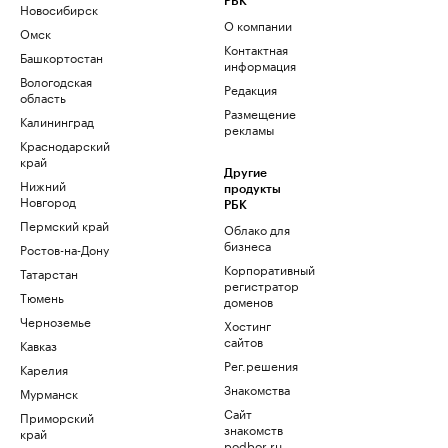
РБК
Новосибирск
О компании
Омск
Контактная
Башкортостан
информация
Вологодская
Редакция
область
Размещение
Калининград
рекламы
Краснодарский
край
Другие
Нижний
продукты
Новгород
РБК
Пермский край
Облако для
бизнеса
Ростов-на-Дону
Корпоративный
Татарстан
регистратор
Тюмень
доменов
Черноземье
Хостинг
сайтов
Кавказ
Рег.решения
Карелия
Знакомства
Мурманск
Сайт
Приморский
знакомств
край
podbor.ru