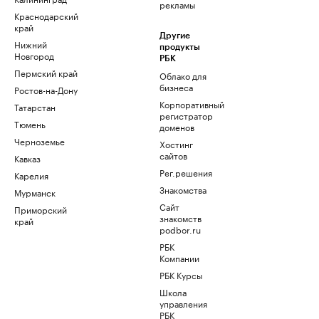
рекламы
Краснодарский
край
Другие
Нижний
продукты
Новгород
РБК
Пермский край
Облако для
бизнеса
Ростов-на-Дону
Корпоративный
Татарстан
регистратор
Тюмень
доменов
Черноземье
Хостинг
сайтов
Кавказ
Рег.решения
Карелия
Знакомства
Мурманск
Сайт
Приморский
знакомств
край
podbor.ru
РБК
Компании
РБК Курсы
Школа
управления
РБК