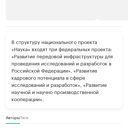
РБК Компании
РБК Компании
В структуру национального проекта
Делитесь новостями бизнеса на РБК
Крупнейшие
«Наука» входят три федеральных проекта:
недвижимос
Управляйте страницей компании и развивайте личные
«Развитие передовой инфраструктуры для
бренды спикеров бизнеса
Посмотрите данные
проведения исследований и разработок в
Российской Федерации», «Развитие
кадрового потенциала в сфере
исследований и разработок», «Развитие
научной и научно-производственной
кооперации».
Авторы
Теги