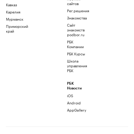
сайтов
Кавказ
Рег.решения
Карелия
Знакомства
Мурманск
Сайт
Приморский
знакомств
край
podbor.ru
РБК
Компании
РБК Курсы
Школа
управления
РБК
РБК
Новости
iOS
Android
AppGallery