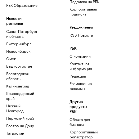
Подписка на РБК
РБК Образование
Корпоративная
подписка
Новости
регионов
Уведомления
Санкт-Петербург
RSS Новости
и область
Екатеринбург
РБК
Новосибирск
О компании
Омск
Контактная
Башкортостан
информация
Вологодская
Редакция
область
Размещение
Калининград
рекламы
Краснодарский
край
Другие
Нижний
продукты
Новгород
РБК
Пермский край
Облако для
бизнеса
Ростов-на-Дону
Корпоративный
Татарстан
регистратор