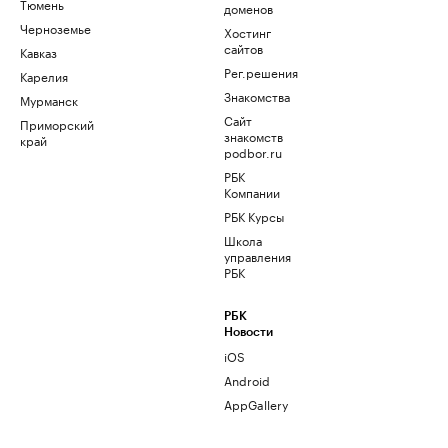
Тюмень
доменов
Черноземье
Хостинг
сайтов
Кавказ
Рег.решения
Карелия
Знакомства
Мурманск
Сайт
Приморский
знакомств
край
podbor.ru
РБК
Компании
РБК Курсы
Школа
управления
РБК
РБК
Новости
iOS
Android
AppGallery