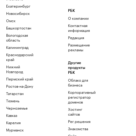
Екатеринбург
РБК
Новосибирск
О компании
Омск
Контактная
Башкортостан
информация
Вологодская
Редакция
область
Размещение
Калининград
рекламы
Краснодарский
край
Другие
Нижний
продукты
Новгород
РБК
Пермский край
Облако для
бизнеса
Ростов-на-Дону
Корпоративный
Татарстан
регистратор
Тюмень
доменов
Черноземье
Хостинг
сайтов
Кавказ
Рег.решения
Карелия
Знакомства
Мурманск
Сайт