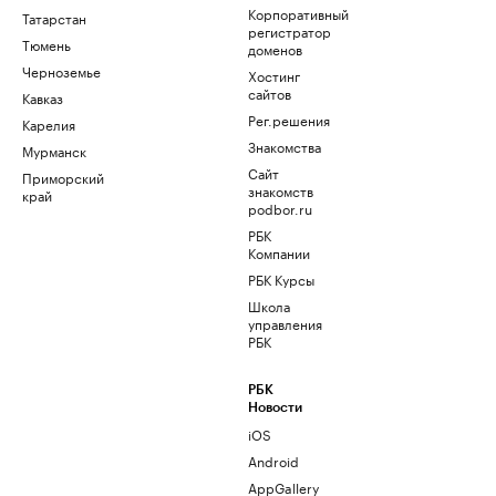
Корпоративный
Татарстан
регистратор
Тюмень
доменов
Черноземье
Хостинг
сайтов
Кавказ
Рег.решения
Карелия
Знакомства
Мурманск
Сайт
Приморский
знакомств
край
podbor.ru
РБК
Компании
РБК Курсы
Школа
управления
РБК
РБК
Новости
iOS
Android
AppGallery