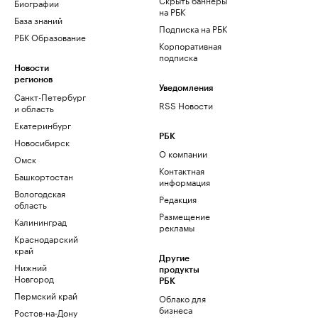
Биографии
на РБК
База знаний
Подписка на РБК
РБК Образование
Корпоративная
подписка
Новости
регионов
Уведомления
Санкт-Петербург
RSS Новости
и область
Екатеринбург
РБК
Новосибирск
О компании
Омск
Контактная
Башкортостан
информация
Вологодская
Редакция
область
Размещение
Калининград
рекламы
Краснодарский
край
Другие
Нижний
продукты
Новгород
РБК
Пермский край
Облако для
бизнеса
Ростов-на-Дону