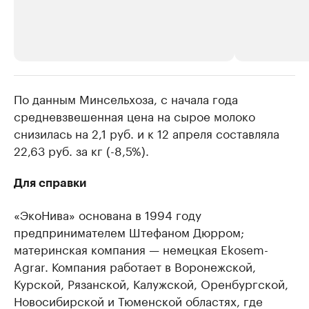
По данным Минсельхоза, с начала года
РБК Компании
РБК Компании
средневзвешенная цена на сырое молоко
Делитесь новостями бизнеса на РБК
Крупнейшие 
снизилась на 2,1 руб. и к 12 апреля составляла
продавцы м
Управляйте страницей компании и развивайте личные
бренды спикеров бизнеса
22,63 руб. за кг (-8,5%).
Ознакомьтесь с и
Для справки
«ЭкоНива» основана в 1994 году
предпринимателем Штефаном Дюрром;
материнская компания — немецкая Ekosem-
Agrar. Компания работает в Воронежской,
Курской, Рязанской, Калужской, Оренбургской,
Новосибирской и Тюменской областях, где