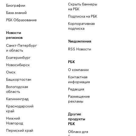
Скрыть баннеры
Биографии
на РБК
База знаний
Подписка на РБК
РБК Образование
Корпоративная
подписка
Новости
регионов
Уведомления
Санкт-Петербург
RSS Новости
и область
Екатеринбург
РБК
Новосибирск
О компании
Омск
Контактная
Башкортостан
информация
Вологодская
Редакция
область
Размещение
Калининград
рекламы
Краснодарский
край
Другие
Нижний
продукты
Новгород
РБК
Пермский край
Облако для
бизнеса