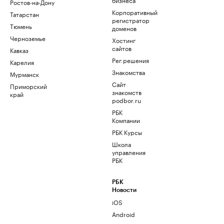
Ростов-на-Дону
Корпоративный
Татарстан
регистратор
Тюмень
доменов
Черноземье
Хостинг
сайтов
Кавказ
Рег.решения
Карелия
Знакомства
Мурманск
Сайт
Приморский
знакомств
край
podbor.ru
РБК
Компании
РБК Курсы
Школа
управления
РБК
РБК
Новости
iOS
Android