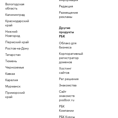
Вологодская
Редакция
область
Размещение
Калининград
рекламы
Краснодарский
край
Другие
Нижний
продукты
Новгород
РБК
Пермский край
Облако для
бизнеса
Ростов-на-Дону
Корпоративный
Татарстан
регистратор
Тюмень
доменов
Черноземье
Хостинг
сайтов
Кавказ
Рег.решения
Карелия
Знакомства
Мурманск
Сайт
Приморский
знакомств
край
podbor.ru
РБК
Компании
РБК Курсы