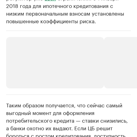
2018 года для ипотечного кредитования с
низким первоначальным взносам установлены
повышенные коэффициенты риска.
Таким образом получается, что сейчас самый
РБК Компании
РБК Компании
выгодный момент для оформления
Делитесь новостями бизнеса на РБК
Крупнейшие 
потребительского кредита — ставки снизились,
продавцы м
Управляйте страницей компании и развивайте личные
бренды спикеров бизнеса
а банки охотно их выдают. Если ЦБ решит
Ознакомьтесь с и
бороться с ростом кредитования, доступность