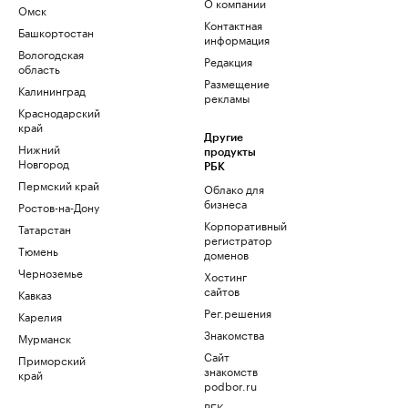
О компании
Омск
Контактная
Башкортостан
информация
Вологодская
Редакция
область
Размещение
Калининград
рекламы
Краснодарский
край
Другие
Нижний
продукты
Новгород
РБК
Пермский край
Облако для
бизнеса
Ростов-на-Дону
Корпоративный
Татарстан
регистратор
Тюмень
доменов
Черноземье
Хостинг
сайтов
Кавказ
Рег.решения
Карелия
Знакомства
Мурманск
Сайт
Приморский
знакомств
край
podbor.ru
РБК