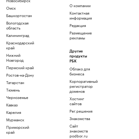
Новосибирск
О компании
Омск
Контактная
Башкортостан
информация
Вологодская
Редакция
область
Размещение
Калининград
рекламы
Краснодарский
край
Другие
Нижний
продукты
Новгород
РБК
Пермский край
Облако для
бизнеса
Ростов-на-Дону
Корпоративный
Татарстан
регистратор
Тюмень
доменов
Черноземье
Хостинг
сайтов
Кавказ
Рег.решения
Карелия
Знакомства
Мурманск
Сайт
Приморский
знакомств
край
podbor.ru