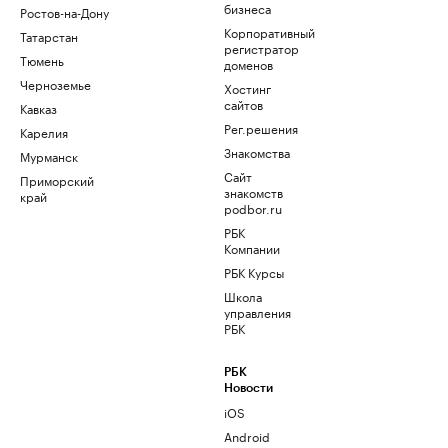
бизнеса
Ростов-на-Дону
Корпоративный
Татарстан
регистратор
Тюмень
доменов
Черноземье
Хостинг
сайтов
Кавказ
Рег.решения
Карелия
Знакомства
Мурманск
Сайт
Приморский
знакомств
край
podbor.ru
РБК
Компании
РБК Курсы
Школа
управления
РБК
РБК
Новости
iOS
Android