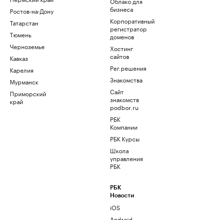
Облако для
бизнеса
Ростов-на-Дону
Корпоративный
Татарстан
регистратор
Тюмень
доменов
Черноземье
Хостинг
сайтов
Кавказ
Рег.решения
Карелия
Знакомства
Мурманск
Сайт
Приморский
знакомств
край
podbor.ru
РБК
Компании
РБК Курсы
Школа
управления
РБК
РБК
Новости
iOS
Android