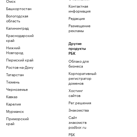
Омск
Контактная
Башкортостан
информация
Вологодская
Редакция
область
Размещение
Калининград
рекламы
Краснодарский
край
Другие
Нижний
продукты
Новгород
РБК
Пермский край
Облако для
бизнеса
Ростов-на-Дону
Корпоративный
Татарстан
регистратор
Тюмень
доменов
Черноземье
Хостинг
сайтов
Кавказ
Рег.решения
Карелия
Знакомства
Мурманск
Сайт
Приморский
знакомств
край
podbor.ru
РБК