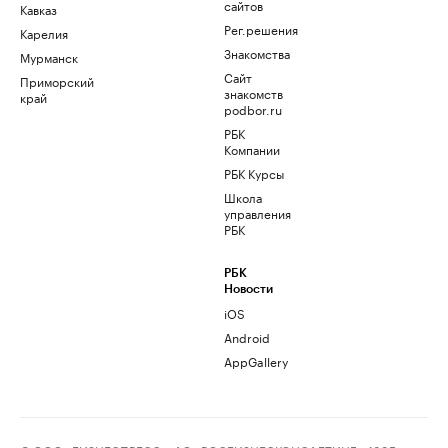
сайтов
Кавказ
Рег.решения
Карелия
Знакомства
Мурманск
Сайт
Приморский
знакомств
край
podbor.ru
РБК
Компании
РБК Курсы
Школа
управления
РБК
РБК
Новости
iOS
Android
AppGallery