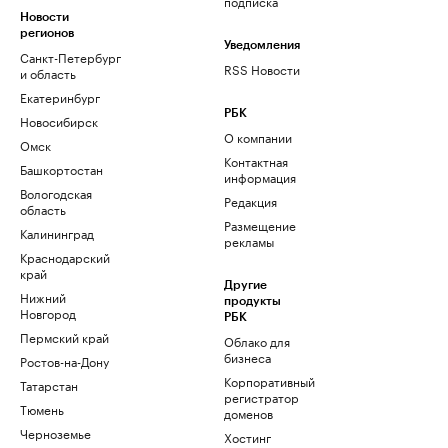
подписка
Новости
регионов
Уведомления
Санкт-Петербург
RSS Новости
и область
Екатеринбург
РБК
Новосибирск
О компании
Омск
Контактная
Башкортостан
информация
Вологодская
Редакция
область
Размещение
Калининград
рекламы
Краснодарский
край
Другие
Нижний
продукты
Новгород
РБК
Пермский край
Облако для
бизнеса
Ростов-на-Дону
Корпоративный
Татарстан
регистратор
Тюмень
доменов
Черноземье
Хостинг