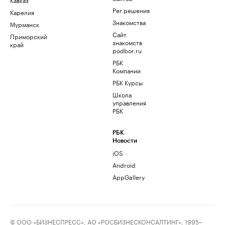
Рег.решения
Карелия
Знакомства
Мурманск
Сайт
Приморский
знакомств
край
podbor.ru
РБК
Компании
РБК Курсы
Школа
управления
РБК
РБК
Новости
iOS
Android
AppGallery
© ООО «БИЗНЕСПРЕСС», АО «РОСБИЗНЕСКОНСАЛТИНГ», 1995–