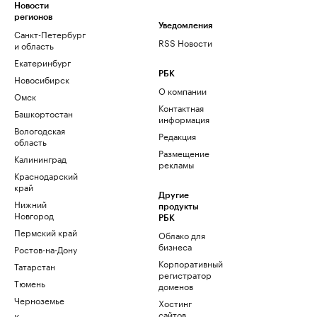
Новости
регионов
Уведомления
Санкт-Петербург
RSS Новости
и область
Екатеринбург
РБК
Новосибирск
О компании
Омск
Контактная
Башкортостан
информация
Вологодская
Редакция
область
Размещение
Калининград
рекламы
Краснодарский
край
Другие
Нижний
продукты
Новгород
РБК
Пермский край
Облако для
бизнеса
Ростов-на-Дону
Корпоративный
Татарстан
регистратор
Тюмень
доменов
Черноземье
Хостинг
сайтов
Кавказ