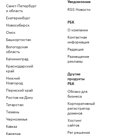
Уведомления
Санкт-Петербург
RSS Новости
и область
Екатеринбург
РБК
Новосибирск
О компании
Омск
Контактная
Башкортостан
информация
Вологодская
Редакция
область
Размещение
Калининград
рекламы
Краснодарский
край
Другие
Нижний
продукты
Новгород
РБК
Пермский край
Облако для
бизнеса
Ростов-на-Дону
Корпоративный
Татарстан
регистратор
Тюмень
доменов
Черноземье
Хостинг
сайтов
Кавказ
Рег.решения
Карелия