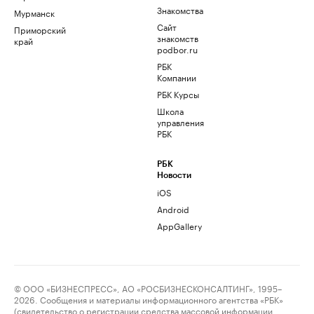
Знакомства
Мурманск
Сайт
Приморский
знакомств
край
podbor.ru
РБК
Компании
РБК Курсы
Школа
управления
РБК
РБК
Новости
iOS
Android
AppGallery
© ООО «БИЗНЕСПРЕСС», АО «РОСБИЗНЕСКОНСАЛТИНГ», 1995–
2026. Сообщения и материалы информационного агентства «РБК»
(свидетельство о регистрации средства массовой информации