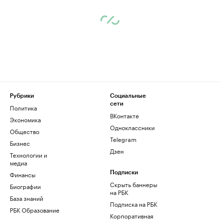
Рубрики
Социальные
сети
Политика
ВКонтакте
Экономика
Одноклассники
Общество
Telegram
Бизнес
Дзен
Технологии и
медиа
Финансы
Подписки
Скрыть баннеры
Биографии
на РБК
База знаний
Подписка на РБК
РБК Образование
Корпоративная