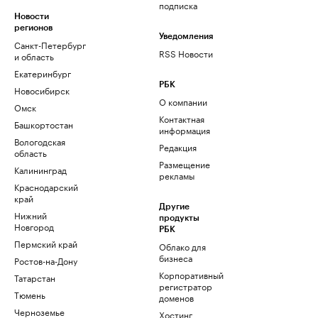
подписка
Новости
регионов
Уведомления
Санкт-Петербург
RSS Новости
и область
Екатеринбург
РБК
Новосибирск
О компании
Омск
Контактная
Башкортостан
информация
Вологодская
Редакция
область
Размещение
Калининград
рекламы
Краснодарский
край
Другие
Нижний
продукты
Новгород
РБК
Пермский край
Облако для
бизнеса
Ростов-на-Дону
Корпоративный
Татарстан
регистратор
Тюмень
доменов
Черноземье
Хостинг