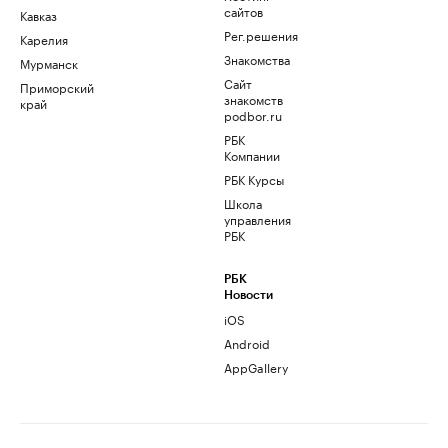
сайтов
Кавказ
Рег.решения
Карелия
Знакомства
Мурманск
Сайт
Приморский
знакомств
край
podbor.ru
РБК
Компании
РБК Курсы
Школа
управления
РБК
РБК
Новости
iOS
Android
AppGallery