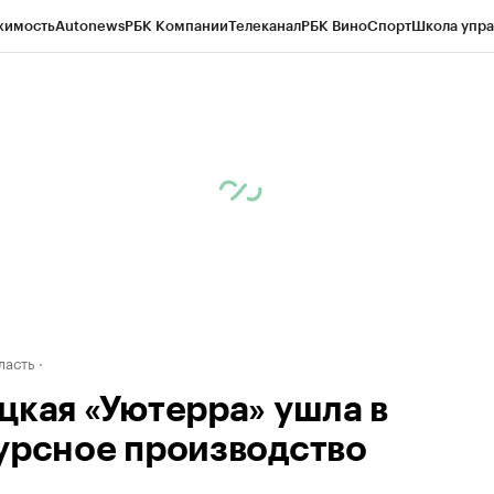
жимость
Autonews
РБК Компании
Телеканал
РБК Вино
Спорт
Школа упра
ипто
РБК Бизнес-среда
Дискуссионный клуб
Исследования
Кредитные 
рагентов
Политика
Экономика
Бизнес
Технологии и медиа
Финансы
Рын
ласть
цкая «Уютерра» ушла в
урсное производство