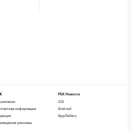
К
РБК Новости
компании
iOS
нтактная информация
Android
дакция
AppGallery
змещение рекламы