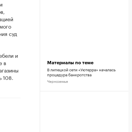
м
в,
ацией
амого
ния суд
ебели и
е в
Материалы по теме
агазины
В липецкой сети «Уютерра» началась
процедура банкротства
ь 108.
Черноземье