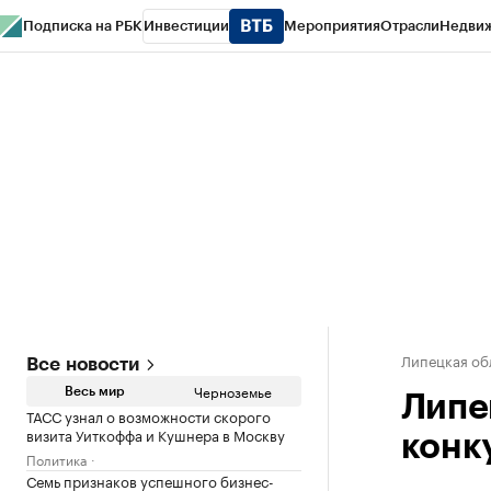
Подписка на РБК
Инвестиции
Мероприятия
Отрасли
Недви
РБК Life
Тренды
Визионеры
Национальные проекты
Город
Стиль
Кр
Спецпроекты СПб
Конференции СПб
Спецпроекты
Проверка конт
Липецкая об
Все новости
Черноземье
Весь мир
Липе
ТАСС узнал о возможности скорого
визита Уиткоффа и Кушнера в Москву
конк
Политика
Семь признаков успешного бизнес-