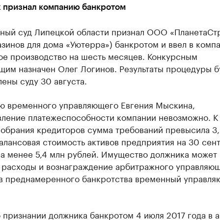
 признал компанию банкротом
ный суд Липецкой области признал ООО «ПланетаСт
азинов для дома «Уютерра») банкротом и ввел в комп
ое производство на шесть месяцев. Конкурсным
щим назначен Олег Логинов. Результаты процедуры б
ены суду 30 августа.
ю временного управляющего Евгения Мыскина,
вление платежеспособности компании невозможно. К
собрания кредиторов сумма требований превысила 3
алансовая стоимость активов предприятия на 30 сен
ла менее 5,4 млн рублей. Имущество должника может
 расходы и вознаграждение арбитражного управляющ
в преднамеренного банкротства временный управля
 признании должника банкротом 4 июля 2017 года в 