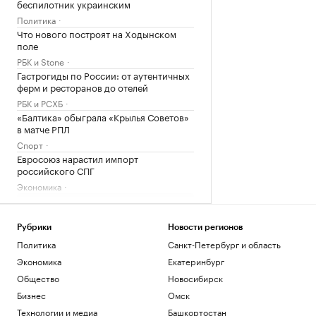
беспилотник украинским
Политика
Что нового построят на Ходынском
поле
РБК и Stone
Гастрогиды по России: от аутентичных
ферм и ресторанов до отелей
РБК и РСХБ
«Балтика» обыграла «Крылья Советов»
в матче РПЛ
Спорт
Евросоюз нарастил импорт
российского СПГ
Экономика
Загрузить еще
Рубрики
Новости регионов
Политика
Санкт-Петербург и область
Экономика
Екатеринбург
Общество
Новосибирск
Бизнес
Омск
Технологии и медиа
Башкортостан