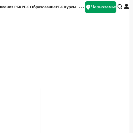
Черноземье
вления РБК
РБК Образование
РБК Курсы
рейтинги
Франшизы
Газета
ок наличной валюты