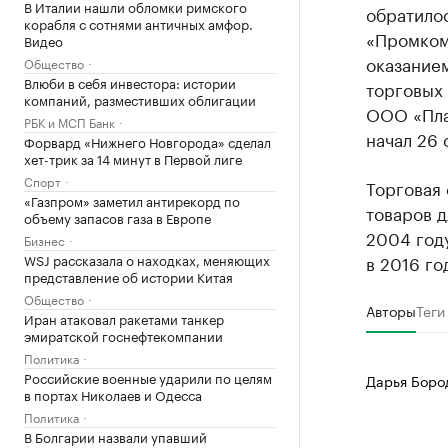
В Италии нашли обломки римского
обратило
корабля с сотнями античных амфор.
«Промком
Видео
оказание
Общество
Влюби в себя инвестора: истории
торговых 
компаний, разместивших облигации
ООО «Пла
РБК и МСП Банк
начал 26 
Форвард «Нижнего Новгорода» сделал
хет-трик за 14 минут в Первой лиге
Спорт
Торговая
«Газпром» заметил антирекорд по
товаров д
объему запасов газа в Европе
2004 году
Бизнес
WSJ рассказала о находках, меняющих
в 2016 го
представление об истории Китая
Общество
Авторы
Теги
Иран атаковал ракетами танкер
эмиратской госнефтекомпании
Политика
Российские военные ударили по целям
Дарья Боро
в портах Николаев и Одесса
Политика
В Болгарии назвали упавший