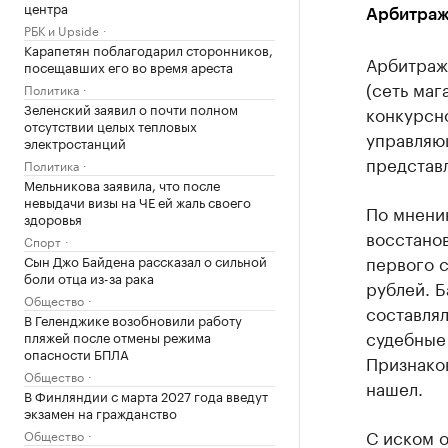
центра
Арбитраж
РБК и Upside
Карапетян поблагодарил сторонников,
Арбитраж
посещавших его во время ареста
(сеть маг
Политика
Зеленский заявил о почти полном
конкурсн
отсутствии целых тепловых
управляю
электростанций
представл
Политика
Мельникова заявила, что после
невыдачи визы на ЧЕ ей жаль своего
По мнени
здоровья
восстано
Спорт
первого 
Сын Джо Байдена рассказал о сильной
боли отца из-за рака
рублей. Б
Общество
составля
В Геленджике возобновили работу
судебные
пляжей после отмены режима
опасности БПЛА
Признако
Общество
нашел.
В Финляндии с марта 2027 года введут
экзамен на гражданство
С иском о
Общество