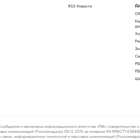
RSS Новости
Др
Об
Ко
до
Хо
Ре
Зн
Са
РБ
РБ
Шк
ения и материалы информационного агентства «РБК» (свидетельство о 
овых коммуникаций (Роскомнадзор) 09.12.2015 за номером ИА №ФС77-63848) 
 связи, информационных технологий и массовых коммуникаций (Роскомнадз