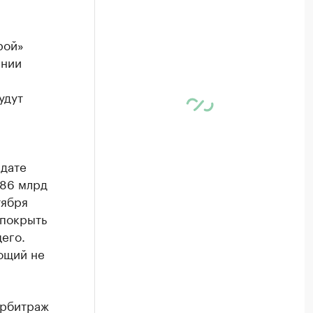
рой»
ании
удут
 дате
,86 млрд
тября
 покрыть
его.
ющий не
арбитраж