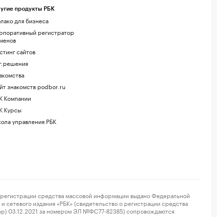
угие продукты РБК
лако для бизнеса
рпоративный регистратор
менов
стинг сайтов
г.решения
акомства
йт знакомств podbor.ru
К Компании
К Курсы
ола управления РБК
регистрации средства массовой информации выдано Федеральной
и сетевого издания «РБК» (свидетельство о регистрации средства
ор) 03.12.2021 за номером ЭЛ №ФС77-82385) сопровождаются