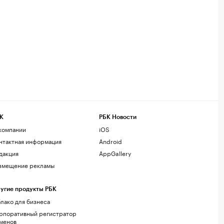
К
РБК Новости
компании
iOS
нтактная информация
Android
дакция
AppGallery
змещение рекламы
угие продукты РБК
лако для бизнеса
рпоративный регистратор
менов