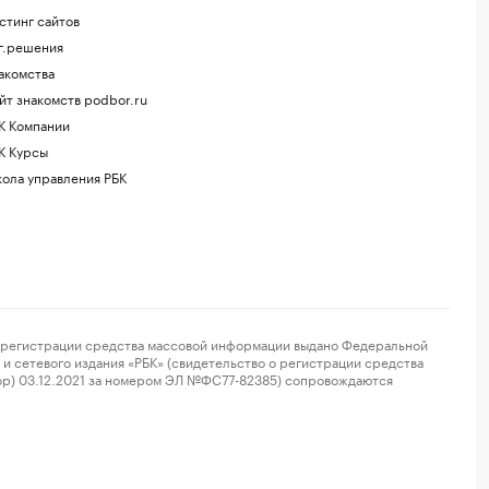
стинг сайтов
г.решения
акомства
йт знакомств podbor.ru
К Компании
К Курсы
ола управления РБК
регистрации средства массовой информации выдано Федеральной
и сетевого издания «РБК» (свидетельство о регистрации средства
ор) 03.12.2021 за номером ЭЛ №ФС77-82385) сопровождаются