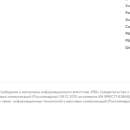
Хо
Ре
Зн
Са
РБ
РБ
Шк
ения и материалы информационного агентства «РБК» (свидетельство о 
овых коммуникаций (Роскомнадзор) 09.12.2015 за номером ИА №ФС77-63848) 
 связи, информационных технологий и массовых коммуникаций (Роскомнадз