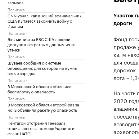
взрывов
Политика
CNN узнал, как высший военачальник
Участок п
США пытается закончить войну с
дороги
Ираном
Политика
Фонд гос
Экс-министра ВВС США лишили
доступа к секретным данным из-за
продаже 
утечки
кв. м нах
Политика
для созд
Шуваев сообщил о системе
оповещения, для которой не нужны
дорожек. 
сеть и зарядка
лота – 1,
Политика
В Московской области объявили
беспилотную опасность
На часть 
Политика
2020 года
В Московской области второй раз за
владения
ночь объявили ракетную опасность
соседств
Политика
Пентагон отстранил генерала,
возводит
отвечавшего за помощь Украине и
археологи
фланг НАТО