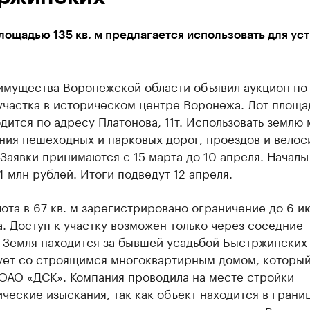
лощадью 135 кв. м предлагается использовать для ус
имущества Воронежской области объявил аукцион по
участка в историческом центре Воронежа. Лот площа
одится по адресу Платонова, 11т. Использовать землю
ания пешеходных и парковых дорог, проездов и вело
Заявки принимаются с 15 марта до 10 апреля. Началь
34 млн рублей. Итоги подведут 12 апреля.
лота в 67 кв. м зарегистрировано ограничение до 6 и
. Доступ к участку возможен только через соседние
. Земля находится за бывшей усадьбой Быстржинских
ует со строящимся многоквартирным домом, которы
 ОАО «ДСК». Компания проводила на месте стройки
ческие изыскания, так как объект находится в границ