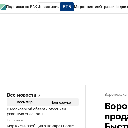
Подписка на РБК
Инвестиции
Мероприятия
Отрасли
Недви
РБК Life
Тренды
Визионеры
Национальные проекты
Город
Стиль
Кр
Спецпроекты СПб
Конференции СПб
Спецпроекты
Проверка конт
Воронежская
Все новости
Черноземье
Весь мир
Воро
В Московской области отменили
ракетную опасность
прод
Политика
Мэр Киева сообщил о пожарах после
Быст