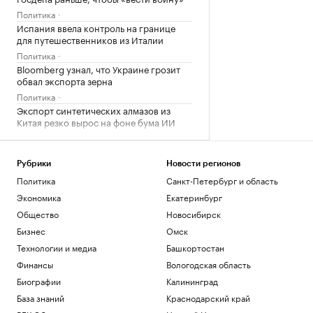
Политика
Испания ввела контроль на границе
для путешественников из Италии
Политика
Bloomberg узнал, что Украине грозит
обвал экспорта зерна
Политика
Экспорт синтетических алмазов из
Китая резко вырос на фоне бума ИИ
Технологии и медиа
В Чехии при нападении с ножом
пострадали четыре человека
Рубрики
Новости регионов
Общество
Политика
Санкт-Петербург и область
Telegraph сообщил о выплатах УЕФА
Экономика
Екатеринбург
вероятной любовнице Инфантино
Общество
Новосибирск
Спорт
Бизнес
Омск
Загрузить еще
Технологии и медиа
Башкортостан
Финансы
Вологодская область
Биографии
Калининград
База знаний
Краснодарский край