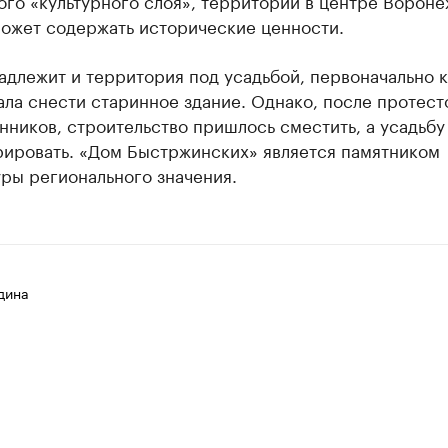
го «культурного слоя», территории в центре Вороне
может содержать исторические ценности.
адлежит и территория под усадьбой, первоначально 
ла снести старинное здание. Однако, после протест
ников, строительство пришлось сместить, а усадьбу
рировать. «Дом Быстржинских» является памятником
ры регионального значения.
дина