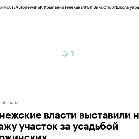
жимость
Autonews
РБК Компании
Телеканал
РБК Вино
Спорт
Школа упра
ипто
РБК Бизнес-среда
Дискуссионный клуб
Исследования
Кредитные 
рагентов
Политика
Экономика
Бизнес
Технологии и медиа
Финансы
Рын
 область
нежские власти выставили 
ажу участок за усадьбой
ржинских