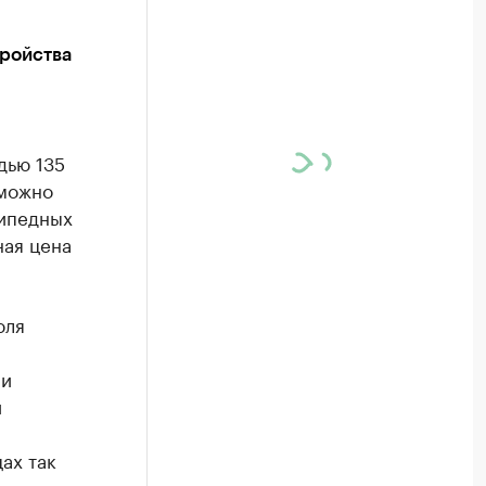
тройства
дью 135
 можно
сипедных
ная цена
юля
 и
й
ах так