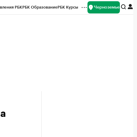
Черноземье
вления РБК
РБК Образование
РБК Курсы
рейтинги
Франшизы
Газета
ок наличной валюты
на