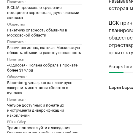
называемо
Политика
которая 
В США произошло крушение
пожарного вертолета с двумя членами
экипажа
ДСК прин
Общество
планирова
Ракетную опасность объявили в
Московской области
обществен
Политика
отрестав
В семи регионах, включая Московскую
архитекту
область, объявили ракетную опасность
Политика
«Одиссея» Нолана собрала в прокате
Авторы
Теги
более $1 млрд
Общество
Bloomberg узнал, когда планируют
Дарья Боро
завершить испытания «Золотого
купола»
Политика
Четыре доступных и понятных
инструмента диверсификации
накоплений
РБК и Сбер
Трамп попросил уйти с заседания
Госдепа раньше, чтобы «вести войну»