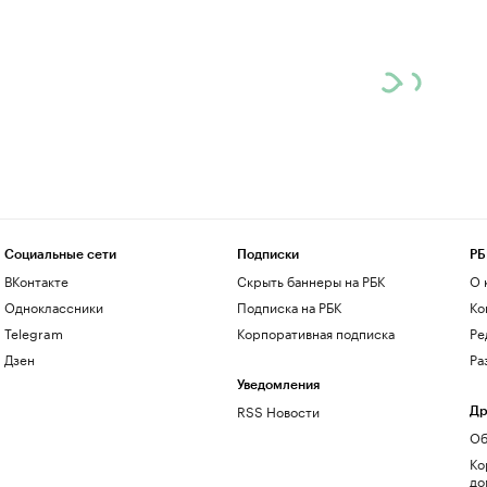
Социальные сети
Подписки
РБ
ВКонтакте
Скрыть баннеры на РБК
О 
Одноклассники
Подписка на РБК
Ко
Telegram
Корпоративная подписка
Ре
Дзен
Ра
Уведомления
RSS Новости
Др
Об
Ко
до