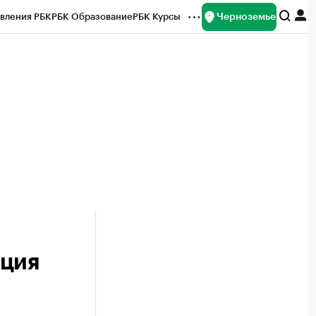
Черноземье
вления РБК
РБК Образование
РБК Курсы
рейтинги
Франшизы
Газета
ок наличной валюты
кция