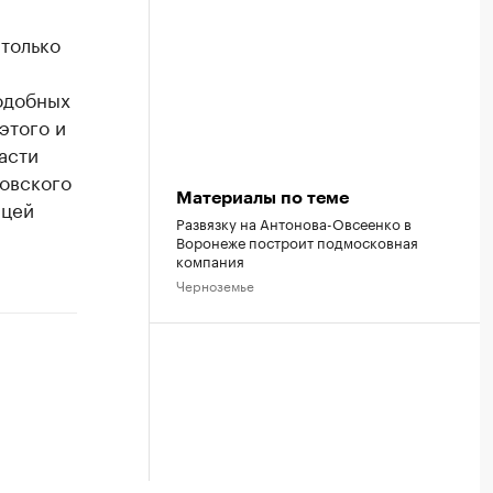
только
одобных
этого и
асти
ковского
Материалы по теме
ицей
Развязку на Антонова-Овсеенко в
Воронеже построит подмосковная
компания
Черноземье