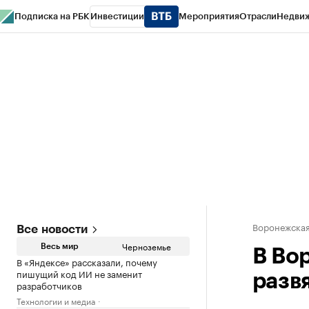
Подписка на РБК
Инвестиции
Мероприятия
Отрасли
Недви
РБК Life
Тренды
Визионеры
Национальные проекты
Город
Стиль
Кр
Спецпроекты СПб
Конференции СПб
Спецпроекты
Проверка конт
Воронежская
Все новости
Черноземье
Весь мир
В Во
В «Яндексе» рассказали, почему
пишущий код ИИ не заменит
разв
разработчиков
Технологии и медиа