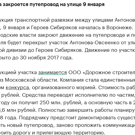
а закроется путепровод на улице 9 января
укция транспортной развязки между улицами Антонов
 9 января и Героев Сибиряков началась в Воронеже. 
одские власти закроют движение на путепроводе и п
ля будет перекрыт участок Антонова-Овсеенко от ул
ой дивизии до Героев Сибиряков. Движение по участ
рыто до 30 ноября 2017 года.
укцией участка
занимается
ООО «Дорожное строител
из Московской области. Компания стала единственны
ом
конкурса
, организованного мэрией. Стоимость раб
 рублей. Средства переводят исполнителю по частям,
оду он получит 250 млн. рублей, а основную часть в 
3,6 млн рублей. Полностью завершить работы планиру
18 года. Подрядчику предстоит демонтировать суще
ть новый путепровод, заново проложить коммуникац
роить дорогу и прилегающую территорию.