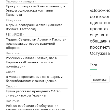
Технологии и медиа
Прокурор запросил 9 лет колонии для
«Дорожное
бывшего директора компании
Газманова
со второг
Общество
единствен
Фермы, рестораны и отели Дальнего
проектах.
Востока. Гастрогид
еще пяти 
РБК и РСХБ
Турция, Саудовская Аравия и Пакистан
обещали к
подписали договор о взаимной
проспект
обороне
Остужева.
Политика
Российский пловец заявил, что в
Париже на ЧЕ «воняет мочой и
Теги
помойками»
Спорт
В Москве простились с легендарным
развязка
баскетболистом Иваном Едешко
Спорт
Путин рассказал президенту ОАЭ о
ситуации вокруг Украины
Политика
Politico сообщило об обсуждении
замены канцлера Германии Фридриха