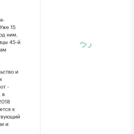
а-
Уже 15
од ним.
ицы 45-й
кам
ьство и
м
от -
 в
2018
ется к
ствующий
ии и