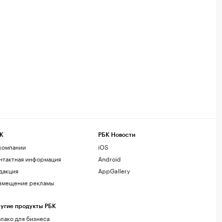
К
РБК Новости
компании
iOS
нтактная информация
Android
дакция
AppGallery
змещение рекламы
угие продукты РБК
лако для бизнеса