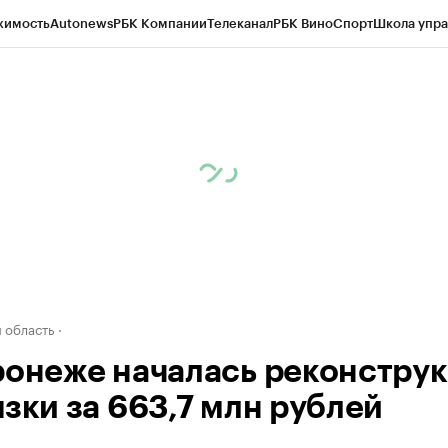
жимость
Autonews
РБК Компании
Телеканал
РБК Вино
Спорт
Школа упра
ипто
РБК Бизнес-среда
Дискуссионный клуб
Исследования
Кредитные 
рагентов
Политика
Экономика
Бизнес
Технологии и медиа
Финансы
Рын
 область
ронеже началась реконстру
язки за 663,7 млн рублей