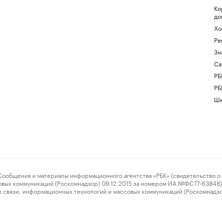
Ко
до
Хо
Ре
Зн
Са
РБ
РБ
Шк
ения и материалы информационного агентства «РБК» (свидетельство о 
овых коммуникаций (Роскомнадзор) 09.12.2015 за номером ИА №ФС77-63848) 
 связи, информационных технологий и массовых коммуникаций (Роскомнадз