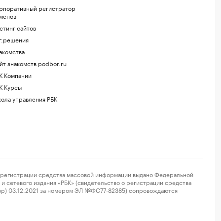
рпоративный регистратор
менов
стинг сайтов
г.решения
акомства
йт знакомств podbor.ru
К Компании
К Курсы
ола управления РБК
регистрации средства массовой информации выдано Федеральной
и сетевого издания «РБК» (свидетельство о регистрации средства
ор) 03.12.2021 за номером ЭЛ №ФС77-82385) сопровождаются