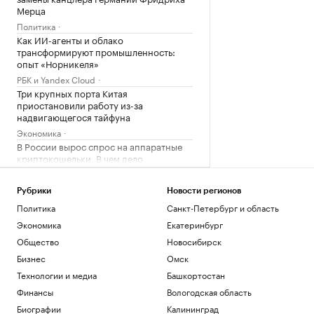
Мерца
Политика
Как ИИ-агенты и облако
трансформируют промышленность:
опыт «Норникеля»
РБК и Yandex Cloud
Три крупных порта Китая
приостановили работу из-за
надвигающегося тайфуна
Экономика
В России вырос спрос на аппаратные
криптокошельки. В чем дело
Крипто
Эксперты объяснили, зачем взрослым
Рубрики
Новости регионов
получать дополнительное
Политика
Санкт-Петербург и область
образование
РАДИО
Экономика
Екатеринбург
Общество
Общество
Новосибирск
Wildberries сообщила о партнерских
хабах для хранения товаров продавцов
Бизнес
Омск
Бизнес
Технологии и медиа
Башкортостан
Финансы
Вологодская область
Загрузить еще
Биографии
Калининград