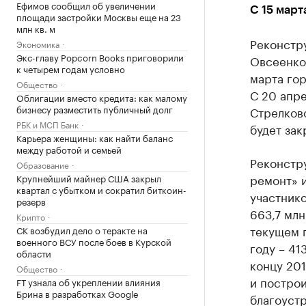
Ефимов сообщил об увеличении
С 15 март
площади застройки Москвы еще на 23
млн кв. м
Реконстр
Экономика
Экс-главу Popcorn Books приговорили
Овсеенко,
к четырем годам условно
марта гор
Общество
С 20 апре
Облигации вместо кредита: как малому
бизнесу разместить публичный долг
Стрелков
РБК и МСП Банк
будет зак
Карьера женщины: как найти баланс
между работой и семьей
Реконстр
Образование
ремонт» 
Крупнейший майнер США закрыл
квартал с убытком и сократил биткоин-
участник
резерв
663,7 млн
Крипто
текущем г
СК возбудил дело о теракте на
военного ВСУ после боев в Курской
году – 41
области
концу 20
Общество
и построи
FT узнала об укреплении влияния
Брина в разработках Google
благоуст