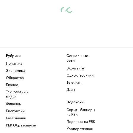
Рубрики
Социальные
сети
Политика
ВКонтакте
Экономика
Одноклассники
Общество
Telegram
Бизнес
Дзен
Технологии и
медиа
Финансы
Подписки
Скрыть баннеры
Биографии
на РБК
База знаний
Подписка на РБК
РБК Образование
Корпоративная
подписка