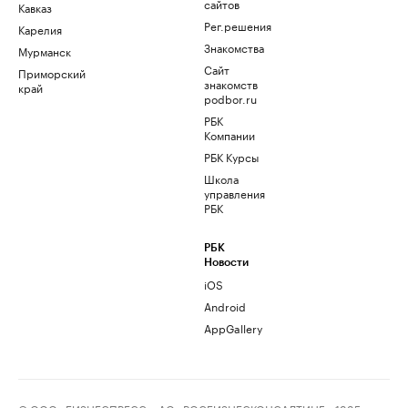
сайтов
Кавказ
Рег.решения
Карелия
Знакомства
Мурманск
Сайт
Приморский
знакомств
край
podbor.ru
РБК
Компании
РБК Курсы
Школа
управления
РБК
РБК
Новости
iOS
Android
AppGallery