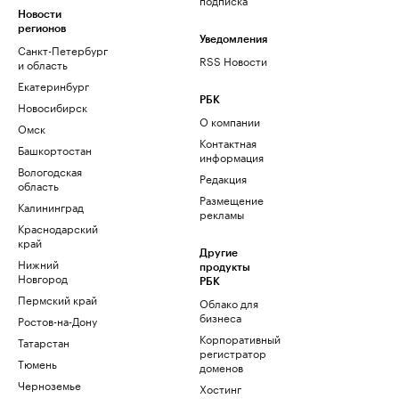
Новости
регионов
Уведомления
Санкт-Петербург
RSS Новости
и область
Екатеринбург
РБК
Новосибирск
О компании
Омск
Контактная
Башкортостан
информация
Вологодская
Редакция
область
Размещение
Калининград
рекламы
Краснодарский
край
Другие
Нижний
продукты
Новгород
РБК
Пермский край
Облако для
бизнеса
Ростов-на-Дону
Корпоративный
Татарстан
регистратор
Тюмень
доменов
Черноземье
Хостинг