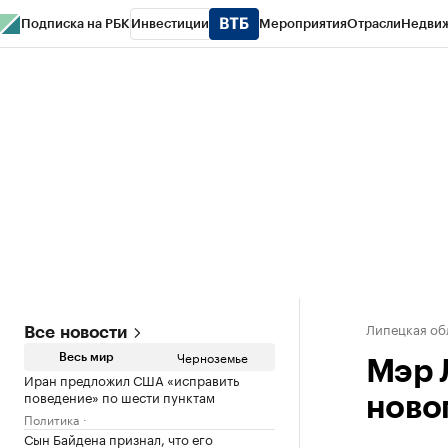
Подписка на РБК
Инвестиции
Мероприятия
Отрасли
Недви
РБК Life
Тренды
Визионеры
Национальные проекты
Город
Стиль
Кр
Спецпроекты СПб
Конференции СПб
Спецпроекты
Проверка конт
Липецкая об
Все новости
Черноземье
Весь мир
Мэр 
Иран предложил США «исправить
поведение» по шести пунктам
ново
Политика
Сын Байдена признал, что его