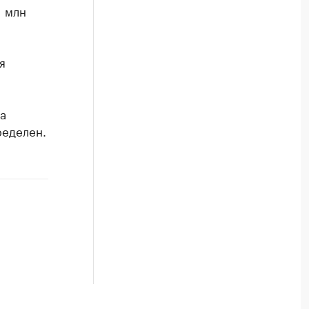
1 млн
я
а
ределен.