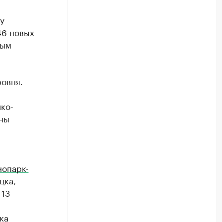
у
46 новых
вым
ровня.
-
ко-
оны
нопарк-
цка,
 13
ка