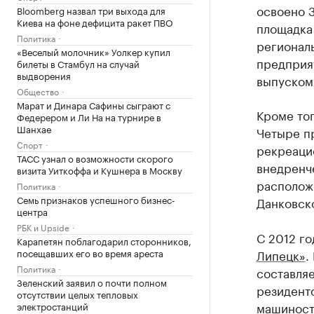
освоено 3
Bloomberg назвал три выхода для
Киева на фоне дефицита ракет ПВО
площадка 
Политика
региональ
«Веселый молочник» Уолкер купил
предприя
билеты в Стамбул на случай
выдворения
выпуском
Общество
Марат и Динара Сафины сыграют с
Кроме тог
Федерером и Ли На на турнире в
Шанхае
Четыре п
Спорт
рекреаци
ТАСС узнал о возможности скорого
внедренче
визита Уиткоффа и Кушнера в Москву
расположе
Политика
Семь признаков успешного бизнес-
Данковск
центра
РБК и Upside
С 2012 г
Карапетян поблагодарил сторонников,
посещавших его во время ареста
Липецк»
.
Политика
составляе
Зеленский заявил о почти полном
резиденто
отсутствии целых тепловых
машиност
электростанций