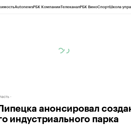
жимость
Autonews
РБК Компании
Телеканал
РБК Вино
Спорт
Школа упра
ипто
РБК Бизнес-среда
Дискуссионный клуб
Исследования
Кредитные 
рагентов
Политика
Экономика
Бизнес
Технологии и медиа
Финансы
Рын
ласть
Липецка анонсировал созда
го индустриального парка