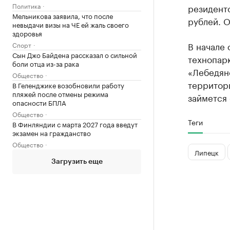
Политика
резиденто
Мельникова заявила, что после
рублей. 
невыдачи визы на ЧЕ ей жаль своего
здоровья
В начале
Спорт
Сын Джо Байдена рассказал о сильной
технопар
боли отца из-за рака
«Лебедянс
Общество
территори
В Геленджике возобновили работу
пляжей после отмены режима
займется
опасности БПЛА
Общество
Теги
В Финляндии с марта 2027 года введут
экзамен на гражданство
Общество
Липецк
Загрузить еще