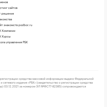
менов
стинг сайтов
г.решения
акомства
йт знакомств podbor.ru
К Компании
К Курсы
ола управления РБК
регистрации средства массовой информации выдано Федеральной
и сетевого издания «РБК» (свидетельство о регистрации средства
ор) 03.12.2021 за номером ЭЛ №ФС77-82385) сопровождаются