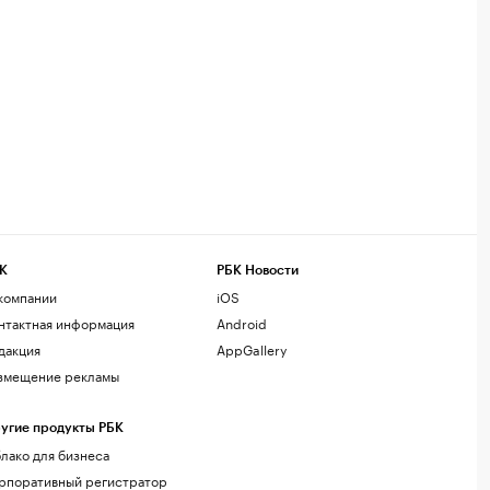
К
РБК Новости
компании
iOS
нтактная информация
Android
дакция
AppGallery
змещение рекламы
угие продукты РБК
лако для бизнеса
рпоративный регистратор