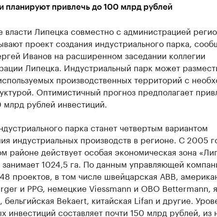
и планируют привлечь до 100 млрд рублей
е власти Липецка совместно с администрацией регио
ывают проект создания индустриального парка, сооб
ергей Иванов на расширенном заседании коллегии
рации Липецка. Индустриальный парк может размест
еиспользуемых производственных территорий с необ
уктурой. Оптимистичный прогноз предполагает прив
0 млрд рублей инвестиций.
ндустриального парка станет четвертым вариантом
я индустриальных производств в регионе. С 2005 г
м районе действует особая экономическая зона «Ли
 занимает 1024,5 га. По данным управляющей компан
48 проектов, в том числе швейцарская АВВ, америка
rger и PPG, немецкие Viessmann и OBO Вettermann, 
 бельгийская Bekaert, китайская Lifan и другие. Уров
х инвестиций составляет почти 150 млрд рублей, из 