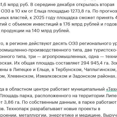
1,6 млрд руб. В середине декабря открылась вторая
ОЭЗ в 10 км от Ельца площадью 1273,8 га. По прогноз
ных властей, к 2025 году площадка сможет принять 
тий с объемом инвестиций в 176 млрд рублей и годо
 продукции на 140 млрд рублей.
о, в регионе действуют десять ОЭЗ регионального у
ромышленно-производственного типа, две туристско
онного типа, три — агропромышленных, одна — техни
ская. Их общая площадь составляет 294 945,4 га. З
ны в Липецке и Ельце, в Тербунском, Чаплыгинском,
ом, Хлевенском, Измалковском и Задонском районах.
ода в областном центре работает муниципальный
«Тех
 Площадь парка, расположенного на территории Липе
т 3,86 га. По собственным данным, в парке работают
в. Технопарк разрабатывает новые проекты в
роении, металлургии, энергетике и медицине. Выруч