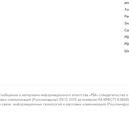
до
Хо
Ре
Зн
Са
РБ
РБ
Шк
ения и материалы информационного агентства «РБК» (свидетельство о 
овых коммуникаций (Роскомнадзор) 09.12.2015 за номером ИА №ФС77-63848) 
 связи, информационных технологий и массовых коммуникаций (Роскомнадз