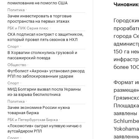
помилование не помогло США
Чиновник
Политика
Зачем инвестировать в торговые
Городски
пространства на первых этажах
прорабат
РБК и ПИК Серия плюс
СКА подписал контракт с защитником,
города С
который провел пять сезонов в НХЛ
админист
Спорт
150 га н
В Хорватии столкнулись грузовой и
пассажирский поезда
инфрастр
Общество
более 10
Футболист «Акрона» установил рекорд
РПЛ по заблокированным ударам
Формат и
Спорт
размещени
МИД Болгарии вызвал посла Украины
из-за взрыва беспилотника
Грязинско
Политика
Площадка
Зачем экономике России нужна
заявлены 
товарная биржа
РБК и Петербургская Биржа
Schlumbe
«Локомотив» сыграл нулевую ничью с
Yokohama,
аутсайдером РПЛ
заявленны
Спорт