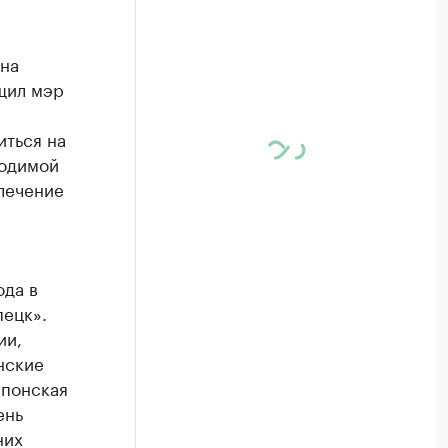
на
щил мэр
иться на
ходимой
лечение
ода в
пецк».
ии,
нские
японская
ень
них