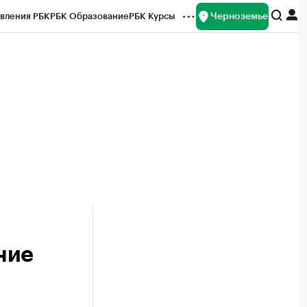
Черноземье
вления РБК
РБК Образование
РБК Курсы
рейтинги
Франшизы
Газета
ок наличной валюты
ние