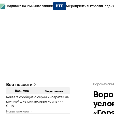
Подписка на РБК
Инвестиции
Мероприятия
Отрасли
Недви
РБК Life
Тренды
Визионеры
Национальные проекты
Город
Стиль
Кр
Спецпроекты СПб
Конференции СПб
Спецпроекты
Проверка конт
Воронежская
Все новости
Черноземье
Весь мир
Воро
Reuters сообщил о серии кибератак на
крупнейшие финансовые компании
усло
США
Новая категория
«Гор