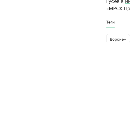
Гусев в
и
«МРСК Це
Теги
Воронеж