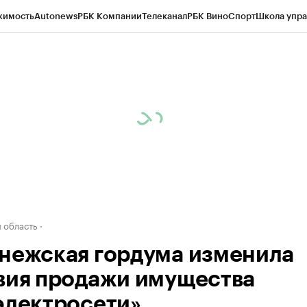
жимость
Autonews
РБК Компании
Телеканал
РБК Вино
Спорт
Школа упра
ипто
РБК Бизнес-среда
Дискуссионный клуб
Исследования
Кредитные 
рагентов
Политика
Экономика
Бизнес
Технологии и медиа
Финансы
Рын
 область
нежская гордума изменила
вия продажи имущества
электросети»