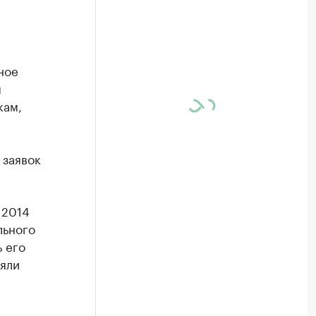
ное
я
кам,
 заявок
 2014
льного
 его
няли