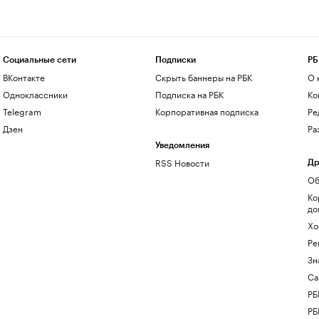
Социальные сети
Подписки
РБ
ВКонтакте
Скрыть баннеры на РБК
О 
Одноклассники
Подписка на РБК
Ко
Telegram
Корпоративная подписка
Ре
Дзен
Ра
Уведомления
RSS Новости
Др
Об
Ко
до
Хо
Ре
Зн
Са
РБ
РБ