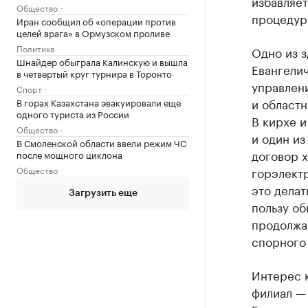
избавляет
Общество
процедур
Иран сообщил об «операции против
целей врага» в Ормузском проливе
Политика
Одно из 
Шнайдер обыграла Калинскую и вышла
Евангели
в четвертый круг турнира в Торонто
управлен
Спорт
и област
В горах Казахстана эвакуировали еще
одного туриста из России
В кирхе и
Общество
и один из
В Смоленской области ввели режим ЧС
договор 
после мощного циклона
Общество
горэлектр
это делат
Загрузить еще
пользу об
продолжаю
спорного 
Интерес 
филиал —