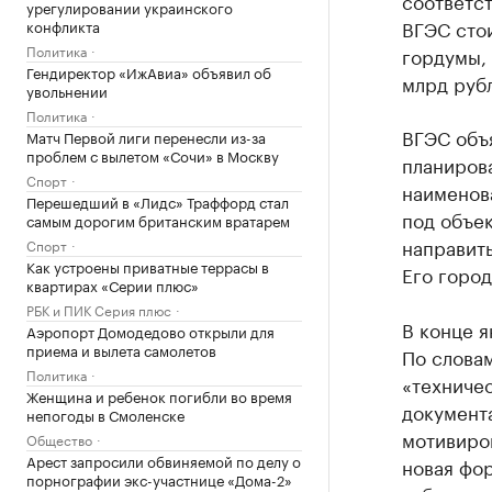
соответс
урегулировании украинского
ВГЭС стои
конфликта
Политика
гордумы,
Гендиректор «ИжАвиа» объявил об
млрд руб
увольнении
Политика
ВГЭС объя
Матч Первой лиги перенесли из-за
проблем с вылетом «Сочи» в Москву
планирова
Спорт
наименова
Перешедший в «Лидс» Траффорд стал
под объе
самым дорогим британским вратарем
направит
Спорт
Как устроены приватные террасы в
Его город
квартирах «Серии плюс»
РБК и ПИК Серия плюс
В конце 
Аэропорт Домодедово открыли для
приема и вылета самолетов
По словам
Политика
«техниче
Женщина и ребенок погибли во время
документ
непогоды в Смоленске
мотивиров
Общество
Арест запросили обвиняемой по делу о
новая фор
порнографии экс-участнице «Дома-2»