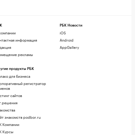
К
РБК Новости
компании
iOS
нтактная информация
Android
дакция
AppGallery
змещение рекламы
угие продукты РБК
лако для бизнеса
рпоративный регистратор
менов
стинг сайтов
г.решения
акомства
йт знакомств podbor.ru
К Компании
К Курсы