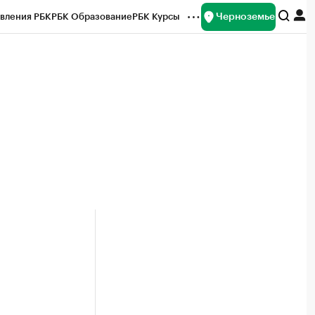
Черноземье
вления РБК
РБК Образование
РБК Курсы
рейтинги
Франшизы
Газета
ок наличной валюты