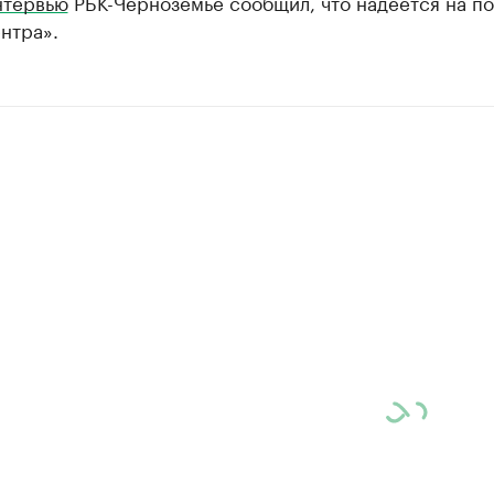
нтервью
РБК-Черноземье сообщил, что надеется на п
нтра».