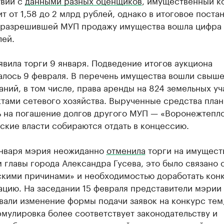
твии с
данными разных оценщиков
, имущественный к
т от 1,58 до 2 млрд рублей, однако в итоговое поста
 разрешившей МУП продажу имущества вошла цифра 
лей.
вила торги 9 января. Подведение итогов аукциона
лось 9 февраля. В перечень имущества вошли свыше 
ний, в том числе, права аренды на 824 земельных уч
ктами сетевого хозяйства. Вырученные средства пла
ь на погашение долгов другого МУП — «Воронежтепло
ские власти собираются отдать в концессию.
января мэрия неожиданно
отменила
торги на имущест
 главы города Александра Гусева, это было связано 
скими причинами» и необходимостью доработать кон
ацию. На заседании 15 февраля представители мэрии
али изменение формы подачи заявок на конкурс тем,
мулировка более соответствует законодательству и