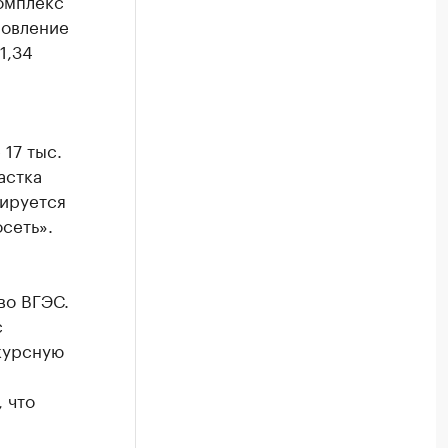
омплекс
новление
1,34
17 тыс.
астка
нируется
сеть».
во ВГЭС.
с
курсную
 что