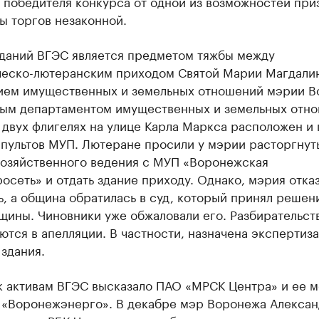
 победителя конкурса от одной из возможностей при
ы торгов незаконной.
зданий ВГЭС является предметом тяжбы между
ческо-лютеранским приходом Святой Марии Магдали
ием имущественных и земельных отношений мэрии В
ным департаментом имущественных и земельных отно
 двух флигелях на улице Карла Маркса расположен и 
 пультов МУП. Лютеране просили у мэрии расторгнут
хозяйственного ведения с МУП «Воронежская
осеть» и отдать здание приходу. Однако, мэрия отка
ь, а община обратилась в суд, который принял решен
щины. Чиновники уже обжаловали его. Разбирательст
тся в апелляции. В частности, назначена экспертиза
здания.
к активам ВГЭС высказало ПАО «МРСК Центра» и ее 
 «Воронежэнерго». В декабре мэр Воронежа Алекса