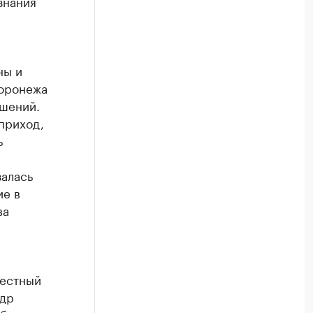
знания
ны и
оронежа
шений.
приход,
ь
залась
ие в
ва
местный
ндр