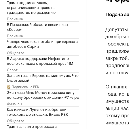
Трамп подписал указы,
ограничивающие право на
гражданство по рождению
Подача за
Политика
В Пензенской области ввели план
Депутаты
«Ковер»
декабрьс
Политика
Четыре человека погибли при взрыве в
горэлект
автобусе в Сирии
предложе
Общество
закрытой
В Африке поддержали Инфантино
после скандала с продажей прав ЧМ
предполаг
Спорт
и составу
Запасы газа в Европе на минимуме. Что
будет зимой
О планах
Подписка на РБК
Экс-глава Mind Money признала вину
года, ког
по «делу брокеров» о хищении ₽7 млрд
имуществ
Финансы
акции час
Как изучали Луну: от изобретения
телескопа до высадки. Видео РБК
схему пр
Общество
имущества
Трамп заявил о прогрессе в