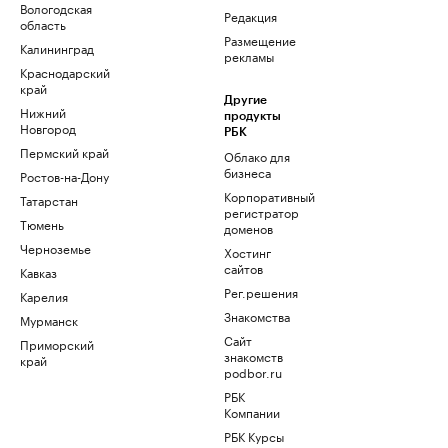
Вологодская
Редакция
область
Размещение
Калининград
рекламы
Краснодарский
край
Другие
Нижний
продукты
Новгород
РБК
Пермский край
Облако для
бизнеса
Ростов-на-Дону
Корпоративный
Татарстан
регистратор
Тюмень
доменов
Черноземье
Хостинг
сайтов
Кавказ
Рег.решения
Карелия
Знакомства
Мурманск
Сайт
Приморский
знакомств
край
podbor.ru
РБК
Компании
РБК Курсы