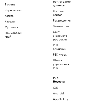
регистратор
Тюмень
доменов
Черноземье
Хостинг
сайтов
Кавказ
Рег.решения
Карелия
Знакомства
Мурманск
Сайт
Приморский
знакомств
край
podbor.ru
РБК
Компании
РБК Курсы
Школа
управления
РБК
РБК
Новости
iOS
Android
AppGallery