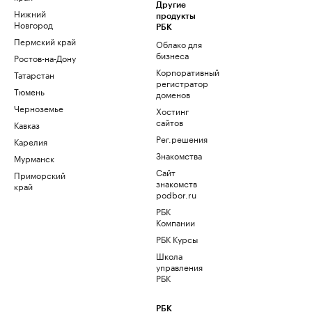
Другие
Нижний
продукты
Новгород
РБК
Пермский край
Облако для
бизнеса
Ростов-на-Дону
Корпоративный
Татарстан
регистратор
Тюмень
доменов
Черноземье
Хостинг
сайтов
Кавказ
Рег.решения
Карелия
Знакомства
Мурманск
Сайт
Приморский
знакомств
край
podbor.ru
РБК
Компании
РБК Курсы
Школа
управления
РБК
РБК