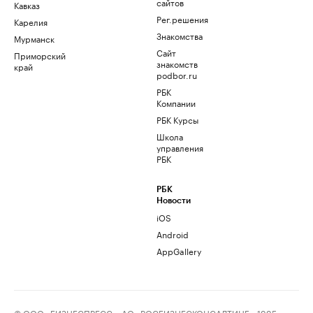
сайтов
Кавказ
Рег.решения
Карелия
Знакомства
Мурманск
Сайт
Приморский
знакомств
край
podbor.ru
РБК
Компании
РБК Курсы
Школа
управления
РБК
РБК
Новости
iOS
Android
AppGallery
© ООО «БИЗНЕСПРЕСС», АО «РОСБИЗНЕСКОНСАЛТИНГ», 1995–