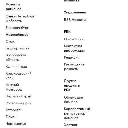
Новости
регионов
Уведомления
Санкт-Петербург
RSS Новости
и область
Екатеринбург
РБК
Новосибирск
О компании
Омск
Контактная
Башкортостан
информация
Вологодская
Редакция
область
Размещение
Калининград
рекламы
Краснодарский
край
Другие
Нижний
продукты
Новгород
РБК
Пермский край
Облако для
бизнеса
Ростов-на-Дону
Корпоративный
Татарстан
регистратор
Тюмень
доменов
Черноземье
Хостинг