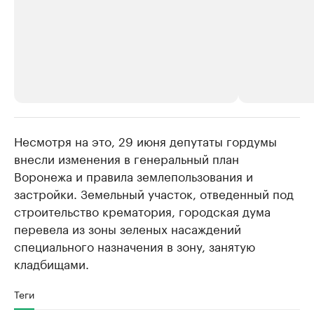
Несмотря на это, 29 июня депутаты гордумы
РБК Компании
РБК Компании
внесли изменения в генеральный план
Делитесь новостями бизнеса на РБК
Крупнейшие 
Воронежа и правила землепользования и
продавцы м
Управляйте страницей компании и развивайте личные
бренды спикеров бизнеса
застройки. Земельный участок, отведенный под
Ознакомьтесь с и
строительство крематория, городская дума
перевела из зоны зеленых насаждений
специального назначения в зону, занятую
кладбищами.
Теги