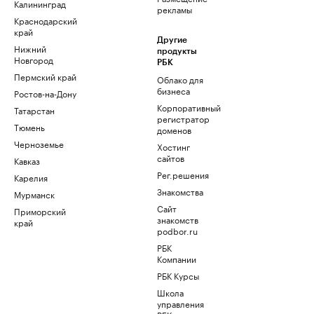
Калининград
рекламы
Краснодарский
край
Другие
Нижний
продукты
Новгород
РБК
Пермский край
Облако для
бизнеса
Ростов-на-Дону
Корпоративный
Татарстан
регистратор
Тюмень
доменов
Черноземье
Хостинг
сайтов
Кавказ
Рег.решения
Карелия
Знакомства
Мурманск
Сайт
Приморский
знакомств
край
podbor.ru
РБК
Компании
РБК Курсы
Школа
управления