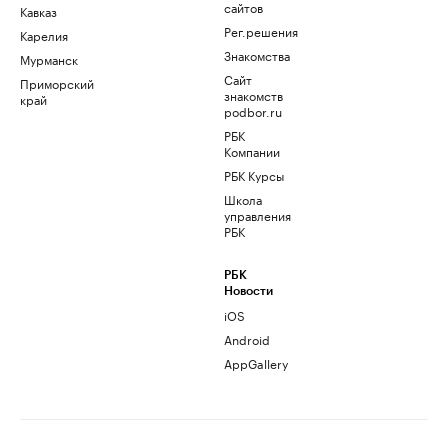
сайтов
Кавказ
Рег.решения
Карелия
Знакомства
Мурманск
Сайт
Приморский
знакомств
край
podbor.ru
РБК
Компании
РБК Курсы
Школа
управления
РБК
РБК
Новости
iOS
Android
AppGallery