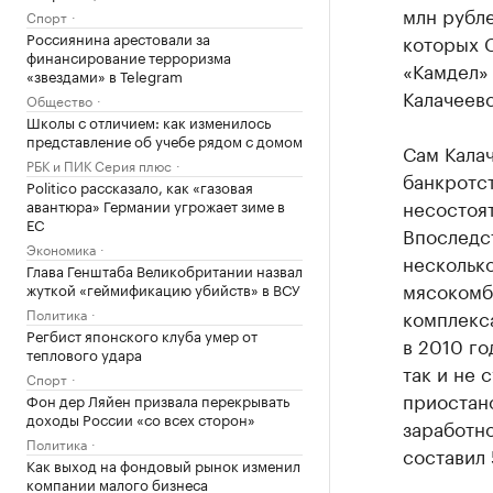
млн рубле
Спорт
Россиянина арестовали за
которых С
финансирование терроризма
«Камдел»
«звездами» в Telegram
Калачеев
Общество
Школы с отличием: как изменилось
представление об учебе рядом с домом
Сам Кала
РБК и ПИК Серия плюс
банкротст
Politico рассказало, как «газовая
несостоят
авантюра» Германии угрожает зиме в
ЕС
Впоследст
Экономика
нескольк
Глава Генштаба Великобритании назвал
мясокомб
жуткой «геймификацию убийств» в ВСУ
Политика
комплекса
Регбист японского клуба умер от
в 2010 го
теплового удара
так и не 
Спорт
приостан
Фон дер Ляйен призвала перекрывать
доходы России «со всех сторон»
заработно
Политика
составил 
Как выход на фондовый рынок изменил
компании малого бизнеса