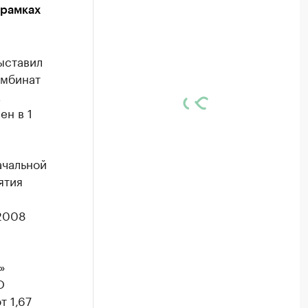
 рамках
ыставил
омбинат
к
ен в 1
ачальной
ятия
 2008
»
О
т 1,67