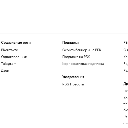
Социальные сети
Подписки
РБ
ВКонтакте
Скрыть баннеры на РБК
О 
Одноклассники
Подписка на РБК
Ко
Telegram
Корпоративная подписка
Ре
Дзен
Ра
Уведомления
RSS Новости
Др
Об
Ко
до
Хо
Ре
Зн