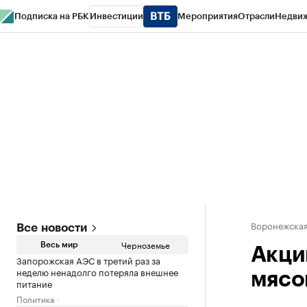
Подписка на РБК
Инвестиции
Мероприятия
Отрасли
Недви
РБК Life
Тренды
Визионеры
Национальные проекты
Город
Стиль
Кр
Спецпроекты СПб
Конференции СПб
Спецпроекты
Проверка конт
Воронежская
Все новости
Черноземье
Весь мир
Акци
Запорожская АЭС в третий раз за
неделю ненадолго потеряла внешнее
мясо
питание
Политика