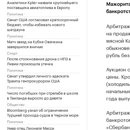
Аналитики Kpler назвали крупнейшего
Мажорита
поставщика авиатоплива в Европу
банкротс
Политика
Сенат США согласовал краткосрочный
бюджет, чтобы избежать нового
Арбитраж
шатдауна
на прода
Политика
мясной Ка
Матч звезд на Кубке Овечкина
завершился вничью
обыкновен
Спорт
рубль без
После столкновения дрона с НПЗ в
Ливии произошла утечка
Аукцион с
Политика
цены. Кро
Сенат утвердил личного адвоката
Трампа генпрокурором США
(холодил
Политика
начальные
Число погибших при стрельбе в школе
года выпу
в Таиланде выросло до девяти
Общество
Bloomberg узнал об ограничении
Арбитраж
Турцией прохода судов в Черном море
банкротом
Политика
«Сбербанк
Умер отец Лионеля Месси