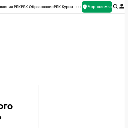
Черноземье
вления РБК
РБК Образование
РБК Курсы
рейтинги
Франшизы
Газета
ок наличной валюты
ого
ь