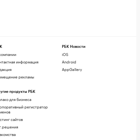
К
РБК Новости
компании
iOS
нтактная информация
Android
дакция
AppGallery
змещение рекламы
угие продукты РБК
лако для бизнеса
рпоративный регистратор
менов
стинг сайтов
г.решения
акомства