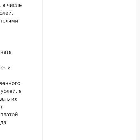
 в числе
блей.
ителями
ната
к» и
венного
ублей, а
вать их
т
ыплатой
ода