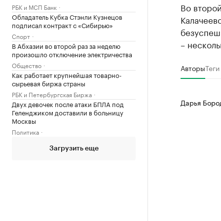
Во второ
РБК и МСП Банк
Обладатель Кубка Стэнли Кузнецов
Калачеев
подписал контракт с «Сибирью»
безуспе
Спорт
– несколь
В Абхазии во второй раз за неделю
произошло отключение электричества
Общество
Авторы
Теги
Как работает крупнейшая товарно-
сырьевая биржа страны
РБК и Петербургская Биржа
Дарья Боро
Двух девочек после атаки БПЛА под
Геленджиком доставили в больницу
Москвы
Политика
Загрузить еще