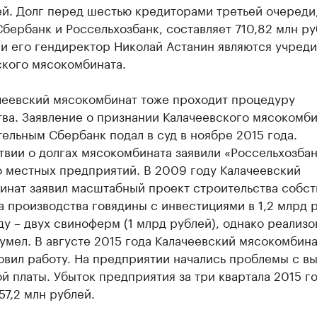
й. Долг перед шестью кредиторами третьей очереди,
бербанк и Россельхозбанк, составляет 710,82 млн ру
 и его гендиректор Николай Астанин являются учред
ского мясокомбината.
чеевский мясокомбинат тоже проходит процедуру
ва. Заявление о признании Калачеевского мясокомби
ельным Сбербанк подал в суд в ноябре 2015 года.
вии о долгах мясокомбината заявили «Россельхозбан
о местных предприятий. В 2009 году Калачеевский
инат заявил масштабный проект строительства собст
 производства говядины с инвестициями в 1,2 млрд р
ду – двух свиноферм (1 млрд рублей), однако реализо
сумел. В августе 2015 года Калачеевский мясокомбина
овил работу. На предприятии начались проблемы с в
й платы. Убыток предприятия за три квартала 2015 г
57,2 млн рублей.