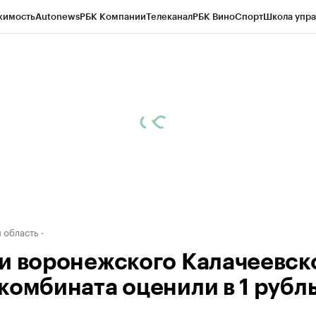
жимость
Autonews
РБК Компании
Телеканал
РБК Вино
Спорт
Школа упра
ипто
РБК Бизнес-среда
Дискуссионный клуб
Исследования
Кредитные 
рагентов
Политика
Экономика
Бизнес
Технологии и медиа
Финансы
Рын
 область
и воронежского Калачеевск
комбината оценили в 1 рубл