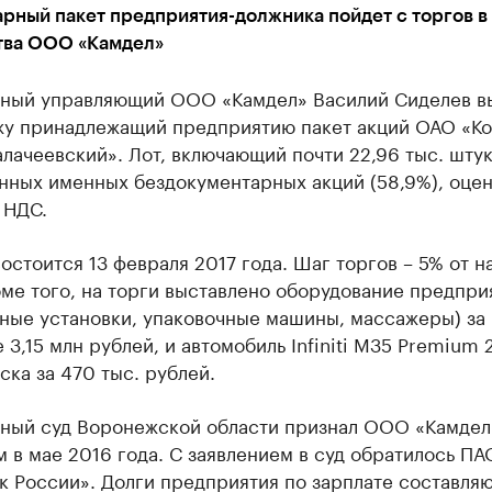
рный пакет предприятия-должника пойдет с торгов в
тва ООО «Камдел»
ный управляющий ООО «Камдел» Василий Сиделев в
жу принадлежащий предприятию пакет акций ОАО «К
лачеевский». Лот, включающий почти 22,96 тыс. шту
ных именных бездокументарных акций (58,9%), оцен
 НДС.
остоится 13 февраля 2017 года. Шаг торгов – 5% от н
ме того, на торги выставлено оборудование предпри
ьные установки, упаковочные машины, массажеры) за
 3,15 млн рублей, и автомобиль Infiniti M35 Premium
ска за 470 тыс. рублей.
ный суд Воронежской области признал ООО «Камдел
 в мае 2016 года. С заявлением в суд обратилось ПА
 России». Долги предприятия по зарплате составляю