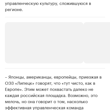
управленческую культуру, сложившуюся в
регионе.
– Японцы, американцы, европейцы, приезжая в
РБК Компании
РБК Компании
ОЭЗ «Липецк» говорят, что «тут чисто, как в
Делитесь новостями бизнеса на РБК
Крупнейшие
Европе». Этим может похвастать далеко не
недвижимос
Управляйте страницей компании и развивайте личные
бренды спикеров бизнеса
каждая российская площадка. Возможно, это
Посмотрите данные
мелочь, но она говорит о том, насколько
эффективная управленческая команда