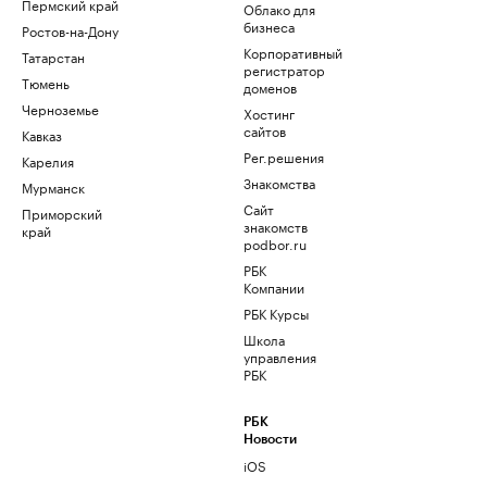
Пермский край
Облако для
бизнеса
Ростов-на-Дону
Корпоративный
Татарстан
регистратор
Тюмень
доменов
Черноземье
Хостинг
сайтов
Кавказ
Рег.решения
Карелия
Знакомства
Мурманск
Сайт
Приморский
знакомств
край
podbor.ru
РБК
Компании
РБК Курсы
Школа
управления
РБК
РБК
Новости
iOS