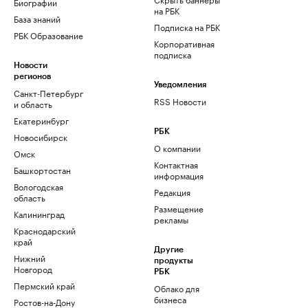
Биографии
на РБК
База знаний
Подписка на РБК
РБК Образование
Корпоративная
подписка
Новости
регионов
Уведомления
Санкт-Петербург
RSS Новости
и область
Екатеринбург
РБК
Новосибирск
О компании
Омск
Контактная
Башкортостан
информация
Вологодская
Редакция
область
Размещение
Калининград
рекламы
Краснодарский
край
Другие
Нижний
продукты
Новгород
РБК
Пермский край
Облако для
бизнеса
Ростов-на-Дону