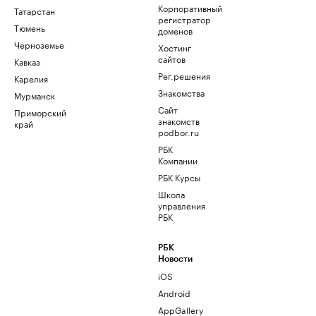
Корпоративный
Татарстан
регистратор
Тюмень
доменов
Черноземье
Хостинг
сайтов
Кавказ
Рег.решения
Карелия
Знакомства
Мурманск
Сайт
Приморский
знакомств
край
podbor.ru
РБК
Компании
РБК Курсы
Школа
управления
РБК
РБК
Новости
iOS
Android
AppGallery