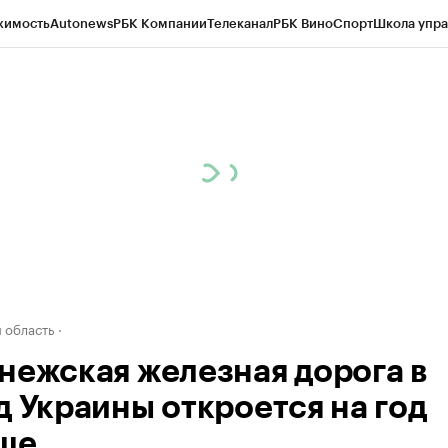
жимость
Autonews
РБК Компании
Телеканал
РБК Вино
Спорт
Школа упра
ипто
РБК Бизнес-среда
Дискуссионный клуб
Исследования
Кредитные 
рагентов
Политика
Экономика
Бизнес
Технологии и медиа
Финансы
Рын
 область
нежская железная дорога в
д Украины откроется на год
ше