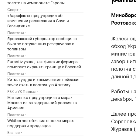
золото на чемпионате Европы
Спорт
«Аэрофлот» предупредил об
Миноборо
изменении расписания в Сочи и
Ростовско
Геленджике
Политика
Железнод
Ярославский губернатор сообщил о
быстро потушенных резервуарах с
обход Укр
топливом
министра
Политика
завершить
Euractiv узнал, как финские фермеры
помогают охранять границу с Россией
полотна с
Политика
длиной 1,
Киты, тундра и космические пейзажи:
зачем ехать в восточную Арктику
Работы на
РБК и УК Первая
Матвиенко предупредила о мерах
декабря. 
Москвы из-за задержаний россиян в
Армении
Далее про
Политика
Сергеевка
Wildberries объявил о новых мерах
поддержки продавцов
Журавка (
Бизнес