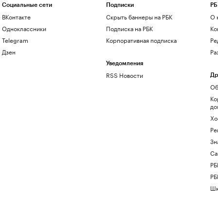
Социальные сети
Подписки
РБ
ВКонтакте
Скрыть баннеры на РБК
О 
Одноклассники
Подписка на РБК
Ко
Telegram
Корпоративная подписка
Ре
Дзен
Ра
Уведомления
RSS Новости
Др
Об
Ко
до
Хо
Ре
Зн
Са
РБ
РБ
Шк