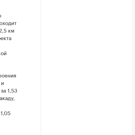
о
оходит
2,5 км
оекта
кой
роения
 и
за 1,53
акаду,
н
1,05