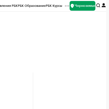
Черноземье
вления РБК
РБК Образование
РБК Курсы
рейтинги
Франшизы
Газета
ок наличной валюты