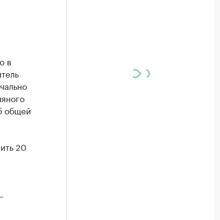
о в
итель
чально
ляного
уб общей
ить 20
—