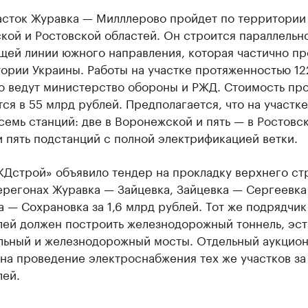
асток Журавка — Милллерово пройдет по территории
кой и Ростовской областей. Он строится параллельн
щей линии южного направления, которая частично пр
ории Украины. Работы на участке протяженностью 12
о ведут министерство обороны и РЖД. Стоимость пр
ся в 55 млрд рублей. Предполагается, что на участке
семь станций: две в Воронежской и пять — в Ростовс
и пять подстанций с полной электрификацией ветки.
ЖДстрой» объявило тендер на прокладку верхнего ст
ерегонах Журавка — Зайцевка, Зайцевка — Сергеевка
 — Сохрановка за 1,6 млрд рублей. Тот же подрядчик 
лей должен построить железнодорожный тоннель, эст
льный и железнодорожный мосты. Отдельный аукцио
на проведение электроснабжения тех же участков за 
лей.