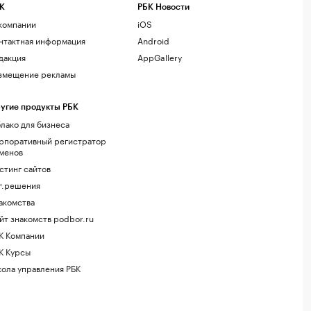
К
РБК Новости
компании
iOS
нтактная информация
Android
дакция
AppGallery
змещение рекламы
угие продукты РБК
лако для бизнеса
рпоративный регистратор
менов
стинг сайтов
г.решения
акомства
йт знакомств podbor.ru
К Компании
К Курсы
ола управления РБК