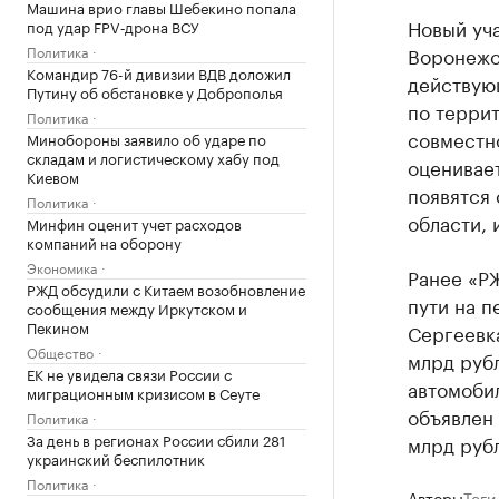
Машина врио главы Шебекино попала
Новый уч
под удар FPV‑дрона ВСУ
Политика
Воронежс
Командир 76-й дивизии ВДВ доложил
действую
Путину об обстановке у Доброполья
по террит
Политика
совместн
Минобороны заявило об ударе по
складам и логистическому хабу под
оценивает
Киевом
появятся 
Политика
области, 
Минфин оценит учет расходов
компаний на оборону
Экономика
Ранее «Р
РЖД обсудили с Китаем возобновление
пути на п
сообщения между Иркутском и
Пекином
Сергеевка
Общество
млрд руб
ЕК не увидела связи России с
автомоби
миграционным кризисом в Сеуте
объявлен 
Политика
За день в регионах России сбили 281
млрд руб
украинский беспилотник
Политика
Авторы
Теги