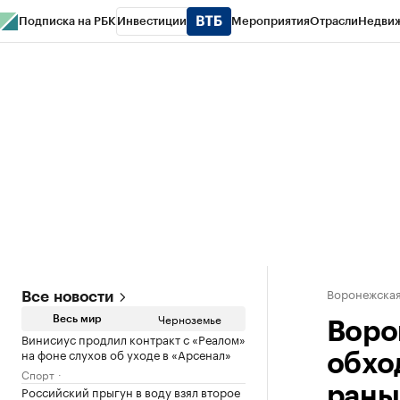
Подписка на РБК
Инвестиции
Мероприятия
Отрасли
Недви
РБК Life
Тренды
Визионеры
Национальные проекты
Город
Стиль
Кр
Спецпроекты СПб
Конференции СПб
Спецпроекты
Проверка конт
Воронежская
Все новости
Черноземье
Весь мир
Воро
Винисиус продлил контракт с «Реалом»
на фоне слухов об уходе в «Арсенал»
обхо
Спорт
Российский прыгун в воду взял второе
рань